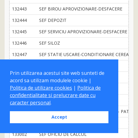
132443
SEF BIROU APROVIZIONARE-DESFACERE
132444
SEF DEPOZIT
132445
SEF SERVICIU APROVIZIONARE-DESFACERE
132446
SEF SILOZ
132447
SEF STATIE USCARE-CONDITIONARE CEREALE
132448
MANAGER ACHIZITII
Prin utilizarea acestui site web sunteti de
132449
MANAGER FARMACII
acord sa utilizam modulele cookie |
Politica de utilizare cookies
|
Politica de
132450
MANAGER APROVIZIONARE
confidentialitate si prelucrare date cu
132451
MANAGER RELATIA CU FURNIZORII
caracter personal
.
132452
CONDUCATOR INTREPRINDERE MICA - PATRON 
Accept
133001
DIRECTOR CENTRU DE CALCUL
133002
SEF OFICIU DE CALCUL