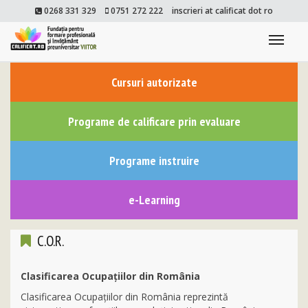
0268 331 329
0751 272 222
inscrieri at calificat dot ro
Togg
navi
Cursuri autorizate
Programe de calificare prin evaluare
Programe instruire
e-Learning
C.O.R.
Clasificarea Ocupaţiilor din România
Clasificarea Ocupaţiilor din România reprezintă