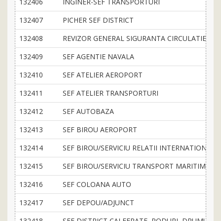
132406
INGINER-SEF TRANSPORTURI
132407
PICHER SEF DISTRICT
132408
REVIZOR GENERAL SIGURANTA CIRCULATIEI
132409
SEF AGENTIE NAVALA
132410
SEF ATELIER AEROPORT
132411
SEF ATELIER TRANSPORTURI
132412
SEF AUTOBAZA
132413
SEF BIROU AEROPORT
132414
SEF BIROU/SERVICIU RELATII INTERNATIONALE
132415
SEF BIROU/SERVICIU TRANSPORT MARITIM SI F
132416
SEF COLOANA AUTO
132417
SEF DEPOU/ADJUNCT
132418
SEF DISTRICT CAI FERATE, PODURI, DRUMURI