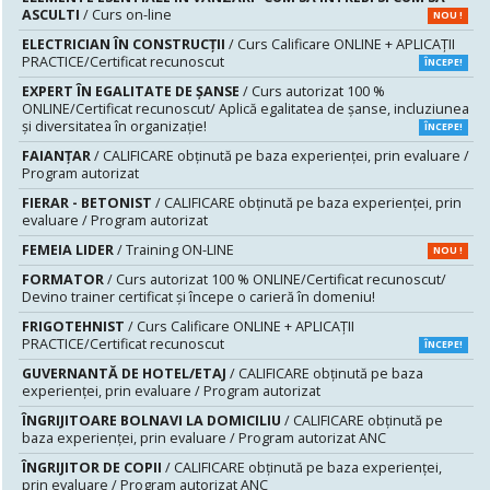
ASCULTI
/ Curs on-line
NOU !
ELECTRICIAN ÎN CONSTRUCȚII
/ Curs Calificare ONLINE + APLICAȚII
PRACTICE/Certificat recunoscut
ÎNCEPE!
EXPERT ÎN EGALITATE DE ȘANSE
/ Curs autorizat 100 %
ONLINE/Certificat recunoscut/ Aplică egalitatea de șanse, incluziunea
și diversitatea în organizație!
ÎNCEPE!
FAIANŢAR
/ CALIFICARE obținută pe baza experienței, prin evaluare /
Program autorizat
FIERAR - BETONIST
/ CALIFICARE obținută pe baza experienței, prin
evaluare / Program autorizat
FEMEIA LIDER
/ Training ON-LINE
NOU !
FORMATOR
/ Curs autorizat 100 % ONLINE/Certificat recunoscut/
Devino trainer certificat și începe o carieră în domeniu!
FRIGOTEHNIST
/ Curs Calificare ONLINE + APLICAȚII
PRACTICE/Certificat recunoscut
ÎNCEPE!
GUVERNANTĂ DE HOTEL/ETAJ
/ CALIFICARE obținută pe baza
experienței, prin evaluare / Program autorizat
ÎNGRIJITOARE BOLNAVI LA DOMICILIU
/ CALIFICARE obținută pe
baza experienței, prin evaluare / Program autorizat ANC
ÎNGRIJITOR DE COPII
/ CALIFICARE obținută pe baza experienței,
prin evaluare / Program autorizat ANC