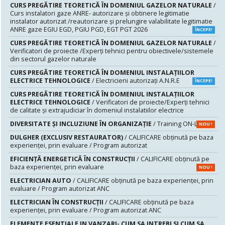
CURS PREGĂTIRE TEORETICĂ ÎN DOMENIUL GAZELOR NATURALE
/
Curs instalatori gaze ANRE- autorizare și obtinere legitimatie
instalator autorizat /reautorizare și prelungire valabilitate legitimatie
ANRE gaze EGIU EGD, PGIU PGD, EGT PGT 2026
ÎNCEPE!
CURS PREGĂTIRE TEORETICĂ ÎN DOMENIUL GAZELOR NATURALE
/
Verificatori de proiecte /Experţi tehnici pentru obiectivele/sistemele
din sectorul gazelor naturale
CURS PREGĂTIRE TEORETICĂ ÎN DOMENIUL INSTALAŢIILOR
ELECTRICE TEHNOLOGICE
/ Electricieni autorizaţi A.N.R.E
ÎNCEPE!
CURS PREGĂTIRE TEORETICĂ ÎN DOMENIUL INSTALAŢIILOR
ELECTRICE TEHNOLOGICE
/ Verificatori de proiecte/Experţi tehnici
de calitate şi extrajudiciar în domeniul instalatiilor electrice
DIVERSITATE ȘI INCLUZIUNE ÎN ORGANIZAȚIE
/ Training ON-LINE
NOU !
DULGHER (EXCLUSIV RESTAURATOR)
/ CALIFICARE obținută pe baza
experienței, prin evaluare / Program autorizat
EFICIENȚĂ ENERGETICĂ ÎN CONSTRUCȚII
/ CALIFICARE obținută pe
baza experienței, prin evaluare
NOU !
ELECTRICIAN AUTO
/ CALIFICARE obținută pe baza experienței, prin
evaluare / Program autorizat ANC
ELECTRICIAN ÎN CONSTRUCȚII
/ CALIFICARE obținută pe baza
experienței, prin evaluare / Program autorizat ANC
ELEMENTE ESENTIALE IN VANZARI- CUM SA INTREBI SI CUM SA