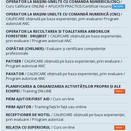
OPERATOR LA MAȘINI-UNELTE CU COMANDĂ NUMERICĂ(CNC)
/
Curs Calificare ONLINE + APLICAȚII PRACTICE/Certificat recunoscut
ÎNCEPE!
OPERATOR LA MAŞINI UNELTE CU COMANDĂ NUMERICĂ (CNC)
/
CALIFICARE obținută pe baza experienței, prin evaluare/ Program
autorizat ANC
OPERATOR LA RECOLTAREA SI TOALETAREA ARBORILOR
FORESTIERI - DRUJBIST
/ CALIFICARE obținută pe baza experienței,
prin evaluare / Program autorizat ANC
OSPĂTAR (CHELNER)
/ Evaluare şi certificare competenţe
profesionale
PATISER
/ CALIFICARE obținută pe baza experienței, prin evaluare /
Program autorizat ANC
PAVATOR
/ CALIFICARE obținută pe baza experienței, prin evaluare /
Program autorizat ANC
PLANIFICAREA & ORGANIZAREA ACTIVITĂȚILOR PROPRII ȘI ALE
ECHIPEI
/ Training ON-LINE
NOU !
PRIM AJUTOR/FIRST AID
/ Curs on-line
PRIM-AJUTOR
/ Training față în față sau online
RECEPTIONER DE HOTEL
/ CALIFICARE obținută pe baza experienței,
prin evaluare / Program autorizat
RELAȚIA CU SUPERIORUL
/ Curs on-line
NOU !