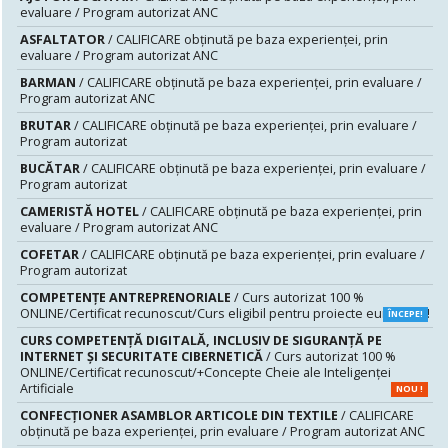
evaluare / Program autorizat ANC
ASFALTATOR
/ CALIFICARE obținută pe baza experienței, prin
evaluare / Program autorizat ANC
BARMAN
/ CALIFICARE obținută pe baza experienței, prin evaluare /
Program autorizat ANC
BRUTAR
/ CALIFICARE obținută pe baza experienței, prin evaluare /
Program autorizat
BUCĂTAR
/ CALIFICARE obținută pe baza experienței, prin evaluare /
Program autorizat
CAMERISTĂ HOTEL
/ CALIFICARE obținută pe baza experienței, prin
evaluare / Program autorizat ANC
COFETAR
/ CALIFICARE obținută pe baza experienței, prin evaluare /
Program autorizat
COMPETENȚE ANTREPRENORIALE
/ Curs autorizat 100 %
ONLINE/Certificat recunoscut/Curs eligibil pentru proiecte europene!
ÎNCEPE!
CURS COMPETENŢĂ DIGITALĂ, INCLUSIV DE SIGURANŢĂ PE
INTERNET ŞI SECURITATE CIBERNETICĂ
/ Curs autorizat 100 %
ONLINE/Certificat recunoscut/+Concepte Cheie ale Inteligenței
Artificiale
NOU !
CONFECȚIONER ASAMBLOR ARTICOLE DIN TEXTILE
/ CALIFICARE
obținută pe baza experienței, prin evaluare / Program autorizat ANC