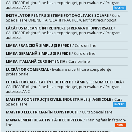
CALIFICARE obținută pe baza experienței, prin evaluare / Program
autorizat ANC
ÎNCEPE!
INSTALATOR PENTRU SISTEME FOTOVOLTAICE SOLARE
/ Curs
Specializare ONLINE + APLICAȚII PRACTICE/Certificat recunoscut
LĂCĂTUŞ MECANIC ÎNTREŢINERE ŞI REPARAŢII UNIVERSALE
/
CALIFICARE obținută pe baza experienței, prin evaluare / Program
autorizat
LIMBA FRANCEZĂ SIMPLU ȘI REPEDE
/ Curs on-line
LIMBA GERMANĂ SIMPLU ȘI REPEDE
/ Curs on-line
LIMBA ITALIANĂ CURS INTENSIV
/ Curs on-line
LUCRĂTOR COMERCIAL
/ Evaluare şi certificare competenţe
profesionale
LUCRĂTOR CALIFICAT ÎN CULTURI DE CÂMP ȘI LEGUMICULTURĂ
/
CALIFICARE obținută pe baza experienței, prin evaluare / Program
autorizat ANC
MAISTRU CONSTRUCŢII CIVILE, INDUSTRIALE ŞI AGRICOLE
/ Curs
Specializare
ÎNCEPE!
MAISTRU ELECTRICIAN ÎN CONSTRUCŢII
/ Curs Specializare
MANAGEMENTUL ACTIVITĂȚII ECHIPELOR
/ Training față în față/on-
line
NOU !