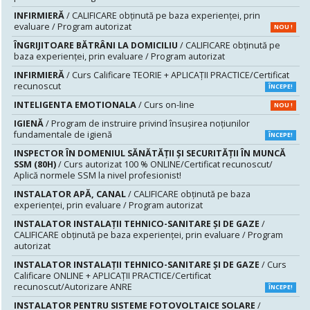
INFIRMIERĂ
/ CALIFICARE obținută pe baza experienței, prin
evaluare / Program autorizat
NOU !
ÎNGRIJITOARE BĂTRÂNI LA DOMICILIU
/ CALIFICARE obținută pe
baza experienței, prin evaluare / Program autorizat
INFIRMIERĂ
/ Curs Calificare TEORIE + APLICAȚII PRACTICE/Certificat
recunoscut
ÎNCEPE!
INTELIGENTA EMOTIONALA
/ Curs on-line
NOU !
IGIENĂ
/ Program de instruire privind însuşirea noţiunilor
fundamentale de igienă
ÎNCEPE!
INSPECTOR ÎN DOMENIUL SĂNĂTĂŢII ŞI SECURITĂŢII ÎN MUNCĂ
SSM (80H)
/ Curs autorizat 100 % ONLINE/Certificat recunoscut/
Aplică normele SSM la nivel profesionist!
INSTALATOR APĂ, CANAL
/ CALIFICARE obținută pe baza
experienței, prin evaluare / Program autorizat
INSTALATOR INSTALAȚII TEHNICO-SANITARE ȘI DE GAZE
/
CALIFICARE obținută pe baza experienței, prin evaluare / Program
autorizat
INSTALATOR INSTALAŢII TEHNICO-SANITARE ŞI DE GAZE
/ Curs
Calificare ONLINE + APLICAȚII PRACTICE/Certificat
recunoscut/Autorizare ANRE
ÎNCEPE!
INSTALATOR PENTRU SISTEME FOTOVOLTAICE SOLARE
/