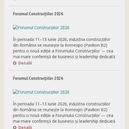
Forumul Construcțiilor 2026
În perioada 11–13 iunie 2026, industria construcțiilor
din România se reunește la Romexpo (Pavilion B2)
pentru o nouă ediție a Forumului Construcțiilor — cea
mai mare conferință de business și leadership dedicată
sectorului din Europa Centrală și de Est.
Detalii
Forumul Construcțiilor 2026
În perioada 11–13 iunie 2026, industria construcțiilor
din România se reunește la Romexpo (Pavilion B2)
pentru o nouă ediție a Forumului Construcțiilor — cea
mai mare conferință de business și leadership dedicată
sectorului din Europa Centrală și de Est.
Detalii