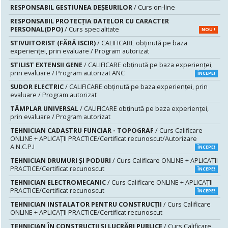
RESPONSABIL GESTIUNEA DEŞEURILOR
/ Curs on-line
RESPONSABIL PROTECȚIA DATELOR CU CARACTER
PERSONAL(DPO)
/ Curs specialitate
NOU !
STIVUITORIST (FĂRĂ ISCIR)
/ CALIFICARE obținută pe baza
experienței, prin evaluare / Program autorizat
STILIST EXTENSII GENE
/ CALIFICARE obținută pe baza experienței,
prin evaluare / Program autorizat ANC
ÎNCEPE!
SUDOR ELECTRIC
/ CALIFICARE obținută pe baza experienței, prin
evaluare / Program autorizat
TÂMPLAR UNIVERSAL
/ CALIFICARE obținută pe baza experienței,
prin evaluare / Program autorizat
TEHNICIAN CADASTRU FUNCIAR - TOPOGRAF
/ Curs Calificare
ONLINE + APLICAȚII PRACTICE/Certificat recunoscut/Autorizare
A.N.C.P.I
ÎNCEPE!
TEHNICIAN DRUMURI ŞI PODURI
/ Curs Calificare ONLINE + APLICAȚII
PRACTICE/Certificat recunoscut
ÎNCEPE!
TEHNICIAN ELECTROMECANIC
/ Curs Calificare ONLINE + APLICAȚII
PRACTICE/Certificat recunoscut
ÎNCEPE!
TEHNICIAN INSTALATOR PENTRU CONSTRUCŢII
/ Curs Calificare
ONLINE + APLICAȚII PRACTICE/Certificat recunoscut
TEHNICIAN ÎN CONSTRUCŢII ŞI LUCRĂRI PUBLICE
/ Curs Calificare