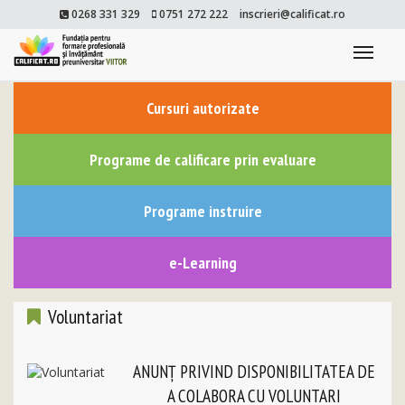
0268 331 329
0751 272 222
inscrieri@calificat.ro
Togg
navi
Cursuri autorizate
Programe de calificare prin evaluare
Programe instruire
e-Learning
Voluntariat
ANUNŢ PRIVIND DISPONIBILITATEA DE
A COLABORA CU VOLUNTARI