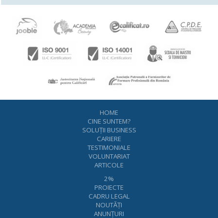
HOME
CINE SUNTEM?
SOLUŢII BUSINESS
CARIERE
TESTIMONIALE
VOLUNTARIAT
ARTICOLE
2%
PROIECTE
CADRU LEGAL
NOUTĂŢI
ANUNŢURI