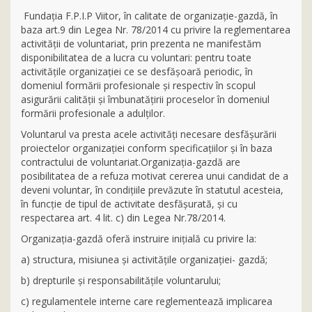
Fundaţia F.P.I.P Viitor, în calitate de organizație-gazdă, în
baza art.9 din Legea Nr. 78/2014 cu privire la reglementarea
activității de voluntariat, prin prezenta ne manifestăm
disponibilitatea de a lucra cu voluntari: pentru toate
activitățile organizației ce se desfășoară periodic, în
domeniul formării profesionale și respectiv în scopul
asigurării calităţii şi îmbunatăţirii proceselor în domeniul
formării profesionale a adulţilor.
Voluntarul va presta acele activități necesare desfășurării
proiectelor organizației conform specificațiilor și în baza
contractului de voluntariat.Organizația-gazdă are
posibilitatea de a refuza motivat cererea unui candidat de a
deveni voluntar, în condițiile prevăzute în statutul acesteia,
în funcție de tipul de activitate desfășurată, şi cu
respectarea art. 4 lit. c) din Legea Nr.78/2014.
Organizația-gazdă oferă instruire inițială cu privire la:
a) structura, misiunea și activitățile organizației- gazdă;
b) drepturile şi responsabilitățile voluntarului;
c) regulamentele interne care reglementează implicarea