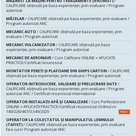
MAŞINIST LA MAŞINI PENTRU TERASAMENTE (IFRONIST)
/
CALIFICARE obținută pe baza experienței, prin evaluare / Program
autorizat
MĂCELAR
/ CALIFICARE obținută pe baza experienței, prin evaluare /
Program autorizat ANC
MECANIC AUTO
/ CALIFICARE obținută pe baza experienței, prin
evaluare / Program autorizat
MECANIC VULCANIZATOR
/ CALIFICARE obținută pe baza
experienței, prin evaluare / Program autorizat
MECANIC DE AERONAVE
/ Curs Calificare ONLINE + APLICAȚII
PRACTICE/Certificat recunoscut
MONTATOR PEREŢI ŞI PLAFOANE DIN GHIPS CARTON
/ CALIFICARE
obținută pe baza experienței, prin evaluare / Program autorizat
OPERATOR INTRODUCERE, VALIDARE ȘI PRELUCRARE DATE
/
CALIFICARE obținută pe baza experienței, prin evaluare / Program
autorizat ANC / Certificat recunoscut internațional
OPERATOR INSTALAȚII APĂ ȘI CANALIZARE
/ Curs Perfecționare
ONLINE + APLICAȚII PRACTICE/Certificat recunoscut Ordinul nr.
140/226/467/3.549/2025
NOU !
OPERATOR LA COLECTATUL ȘI MANIPULATUL LEMNULUI
(TAFIST)
/ CALIFICARE obținută pe baza experienței, prin evaluare
fara curs/ Program autorizat ANC