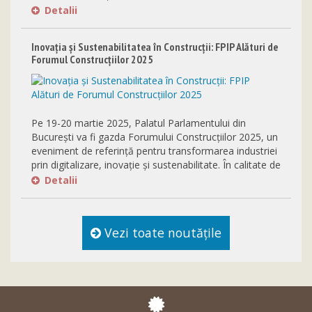
Detalii
Inovația și Sustenabilitatea în Construcții: FPIP Alături de
Forumul Construcțiilor 2025
Pe 19-20 martie 2025, Palatul Parlamentului din
București va fi gazda Forumului Construcțiilor 2025, un
eveniment de referință pentru transformarea industriei
prin digitalizare, inovație și sustenabilitate. În calitate de
partener neguvernamental, FPIP se alătură acestui
Detalii
forum pentru a contribui la definirea viitorului
construcțiilor și la promovarea soluțiilor moderne care
vor remodela industria.
Vezi toate noutăţile