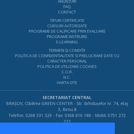
ANUNŢURI
FAQ
CONTACT
TIPURI CERTIFICATE
CURSURI AUTORIZATE
PROGRAME DE CALIFICARE PRIN EVALUARE
PROGRAME INSTRUIRE
E-LEARNING
TERMENI ŞI CONDIŢII
POLITICA DE CONFIDENTIALITATE SI PRELUCRARE DATE CU
CARACTER PERSONAL
POLITICA DE UTILIZARE COOKIES
C.O.R.
N.C.
HARTA SITE
SECRETARIAT CENTRAL
BRAŞOV, Clădirea GREEN CENTER - Str. Brînduşelor nr. 74, etaj
3, Birou 8
Telefon: 0268 331 329 - Fax: 0368 816 188 - Mobil: 0751 272
222
E-mail:
office at calificat dot ro