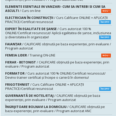
ELEMENTE ESENTIALE IN VANZARI- CUM SA INTREBI SI CUM SA
ASCULTI
/ Curs on-line
NOU !
ELECTRICIAN ÎN CONSTRUCȚII
/ Curs Calificare ONLINE + APLICAȚII
PRACTICE/Certificat recunoscut
ÎNCEPE!
EXPERT ÎN EGALITATE DE ȘANSE
/ Curs autorizat 100 %
ONLINE/Certificat recunoscut/ Aplică egalitatea de șanse, incluziunea
și diversitatea în organizație!
ÎNCEPE!
FAIANŢAR
/ CALIFICARE obținută pe baza experienței, prin evaluare /
Program autorizat
FEMEIA LIDER
/ Training ON-LINE
NOU !
FIERAR - BETONIST
/ CALIFICARE obținută pe baza experienței, prin
evaluare / Program autorizat
FORMATOR
/ Curs autorizat 100 % ONLINE/Certificat recunoscut/
Devino trainer certificat și începe o carieră în domeniu!
FRIGOTEHNIST
/ Curs Calificare ONLINE + APLICAȚII
PRACTICE/Certificat recunoscut
ÎNCEPE!
GUVERNANTĂ DE HOTEL/ETAJ
/ CALIFICARE obținută pe baza
experienței, prin evaluare / Program autorizat
ÎNGRIJITOARE BOLNAVI LA DOMICILIU
/ CALIFICARE obținută pe
baza experienței, prin evaluare / Program autorizat ANC