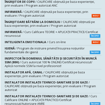
ÎNGRIJITOR DE COPII
/ CALIFICARE obținută pe baza experienței,
prin evaluare / Program autorizat ANC
INFIRMIERĂ
/ CALIFICARE obținută pe baza experienței, prin
evaluare / Program autorizat
NOU !
ÎNGRIJITOARE BĂTRÂNI LA DOMICILIU
/ CALIFICARE obținută pe
baza experienței, prin evaluare / Program autorizat
INFIRMIERĂ
/ Curs Calificare TEORIE + APLICAȚII PRACTICE/Certificat
recunoscut
ÎNCEPE!
INTELIGENTA EMOTIONALA
/ Curs on-line
NOU !
IGIENĂ
/ Program de instruire privind însuşirea noţiunilor
fundamentale de igienă
ÎNCEPE!
INSPECTOR ÎN DOMENIUL SĂNĂTĂŢII ŞI SECURITĂŢII ÎN MUNCĂ
SSM (80H)
/ Curs autorizat 100 % ONLINE/Certificat recunoscut/
Aplică normele SSM la nivel profesionist!
INSTALATOR APĂ, CANAL
/ CALIFICARE obținută pe baza
experienței, prin evaluare / Program autorizat
INSTALATOR INSTALAȚII TEHNICO-SANITARE ȘI DE GAZE
/
CALIFICARE obținută pe baza experienței, prin evaluare / Program
autorizat
INSTALATOR INSTALAŢII TEHNICO-SANITARE ŞI DE GAZE
/ Curs
Calificare ONLINE + APLICAȚII PRACTICE/Certificat
recunoscut/Autorizare ANRE
ÎNCEPE!