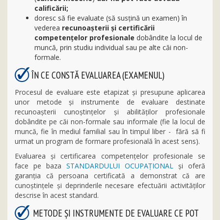
calificării;
doresc să fie evaluate (să susțină un examen) în
vederea
recunoaşterii și certificării
competenţelor profesionale
dobândite la locul de
muncă, prin studiu individual sau pe alte căi non-
formale.
ÎN CE CONSTĂ EVALUAREA (EXAMENUL)
Procesul de evaluare este etapizat şi presupune aplicarea
unor metode şi instrumente de evaluare destinate
recunoaşterii cunoştinţelor şi abilităţilor profesionale
dobândite pe căi non-formale sau informale (fie la locul de
muncă, fie în mediul familial sau în timpul liber - fără să fi
urmat un program de formare profesională în acest sens).
Evaluarea şi certificarea competenţelor profesionale se
face pe baza
STANDARDULUI OCUPAŢIONAL
şi oferă
garanţia că persoana certificată a demonstrat că are
cunoştinţele şi deprinderile necesare efectuării activităţilor
descrise în acest standard.
METODE ȘI INSTRUMENTE DE EVALUARE CE POT