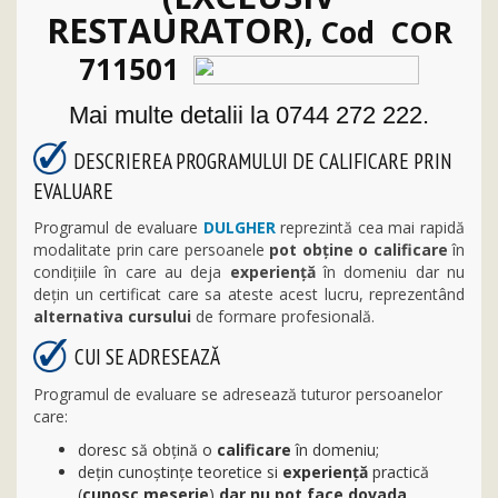
RESTAURATOR)
, Cod COR
711501
Mai multe detalii la 0744 272 222.
DESCRIEREA PROGRAMULUI DE CALIFICARE PRIN
EVALUARE
Programul de evaluare
DULGHER
reprezintă cea mai rapidă
modalitate prin care persoanele
pot obține o calificare
în
condițiile în care au deja
experiență
în domeniu dar nu
dețin un certificat care sa ateste acest lucru, reprezentând
alternativa cursului
de formare profesională.
CUI SE ADRESEAZĂ
Programul de evaluare se adresează tuturor persoanelor
care:
doresc să obţină o
calificare
în domeniu;
dețin cunoștințe teoretice si
experienţă
practică
(
cunosc meserie
)
dar nu pot face dovada