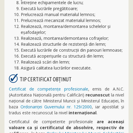
Întreţine echipamentele de lucru;
Execută lucrările pregătitoare;
Prelucrează manual materialul lemnos;
Prelucrează mecanizat materialul lemnos;
Realizează, montarea/demontarea schelelor și
eșafodajelor;
Realizează, montarea/demontarea cofrajelor;
Realizează structurile de rezistenţă din lemn;
Execută lucrările de construcţii din panouri lemnoase;
Execută acoperişurile cu structură din lemn;
Realizează scări din lemn;
Asigură calitatea lucrărilor executate.
TIP CERTIFICAT OBȚINUT
Certificat de competențe profesionale
, emis de A.N.C.
(Autoritatea Națională pentru Calificări)
recunoscut
la nivel
național de către Ministerul Muncii şi Ministerul Educaţiei, în
baza
Ordonanței Guvernului nr. 129/2000
, iar apostilat și
tradus este recunoscut la nivel
internațional
.
Certificatul de competente profesionale
are aceeași
valoare ca și certificatul de absolvire, respectiv de