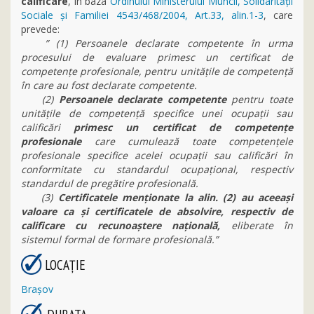
calificare
, în baza
Ordinului Ministerului Muncii, Solidarității
Sociale și Familiei 4543/468/2004, Art.33, alin.1-3
, care
prevede:
” (1) Persoanele declarate competente în urma
procesului de evaluare primesc un certificat de
competenţe profesionale, pentru unităţile de competenţă
în care au fost declarate competente.
(2)
Persoanele declarate competente
pentru toate
unităţile de competenţă specifice unei ocupaţii sau
calificări
primesc un certificat de competenţe
profesionale
care cumulează toate competenţele
profesionale specifice acelei ocupaţii sau calificări în
conformitate cu standardul ocupaţional, respectiv
standardul de pregătire profesională.
(3)
Certificatele menţionate la alin. (2) au aceeaşi
valoare ca şi certificatele de absolvire, respectiv de
calificare cu recunoaştere naţională,
eliberate în
sistemul formal de formare profesională.”
LOCAŢIE
Braşov