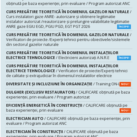
obținută pe baza experienței, prin evaluare / Program autorizat ANC
CURS PREGĂTIRE TEORETICĂ ÎN DOMENIUL GAZELOR NATURALE
/
Curs instalatori gaze ANRE- autorizare și obtinere legitimatie
instalator autorizat /reautorizare și prelungire valabilitate legitimatie
ANRE gaze EGIU EGD, PGIU PGD, EGT PGT 2026
ÎNCEPE!
CURS PREGĂTIRE TEORETICĂ ÎN DOMENIUL GAZELOR NATURALE
/
Verificatori de proiecte /Experţi tehnici pentru obiectivele/sistemele
din sectorul gazelor naturale
CURS PREGĂTIRE TEORETICĂ ÎN DOMENIUL INSTALAŢIILOR
ELECTRICE TEHNOLOGICE
/ Electricieni autorizaţi A.N.R.E
ÎNCEPE!
CURS PREGĂTIRE TEORETICĂ ÎN DOMENIUL INSTALAŢIILOR
ELECTRICE TEHNOLOGICE
/ Verificatori de proiecte/Experţi tehnici
de calitate şi extrajudiciar în domeniul instalatiilor electrice
DIVERSITATE ȘI INCLUZIUNE ÎN ORGANIZAȚIE
/ Training ON-LINE
NOU !
DULGHER (EXCLUSIV RESTAURATOR)
/ CALIFICARE obținută pe baza
experienței, prin evaluare / Program autorizat
EFICIENȚĂ ENERGETICĂ ÎN CONSTRUCȚII
/ CALIFICARE obținută pe
baza experienței, prin evaluare
NOU !
ELECTRICIAN AUTO
/ CALIFICARE obținută pe baza experienței, prin
evaluare / Program autorizat ANC
ELECTRICIAN ÎN CONSTRUCȚII
/ CALIFICARE obținută pe baza
experienței, prin evaluare / Program autorizat ANC