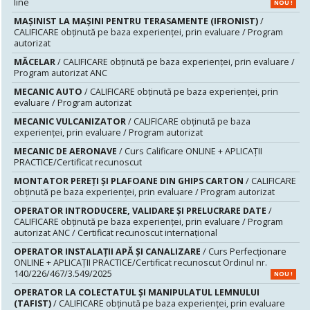
line
NOU !
MAŞINIST LA MAŞINI PENTRU TERASAMENTE (IFRONIST)
/
CALIFICARE obținută pe baza experienței, prin evaluare / Program
autorizat
MĂCELAR
/ CALIFICARE obținută pe baza experienței, prin evaluare /
Program autorizat ANC
MECANIC AUTO
/ CALIFICARE obținută pe baza experienței, prin
evaluare / Program autorizat
MECANIC VULCANIZATOR
/ CALIFICARE obținută pe baza
experienței, prin evaluare / Program autorizat
MECANIC DE AERONAVE
/ Curs Calificare ONLINE + APLICAȚII
PRACTICE/Certificat recunoscut
MONTATOR PEREŢI ŞI PLAFOANE DIN GHIPS CARTON
/ CALIFICARE
obținută pe baza experienței, prin evaluare / Program autorizat
OPERATOR INTRODUCERE, VALIDARE ȘI PRELUCRARE DATE
/
CALIFICARE obținută pe baza experienței, prin evaluare / Program
autorizat ANC / Certificat recunoscut internațional
OPERATOR INSTALAȚII APĂ ȘI CANALIZARE
/ Curs Perfecționare
ONLINE + APLICAȚII PRACTICE/Certificat recunoscut Ordinul nr.
140/226/467/3.549/2025
NOU !
OPERATOR LA COLECTATUL ȘI MANIPULATUL LEMNULUI
(TAFIST)
/ CALIFICARE obținută pe baza experienței, prin evaluare