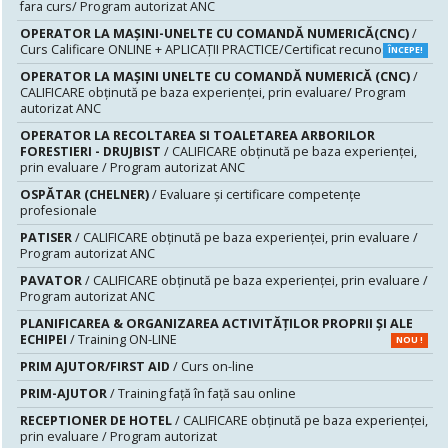
fara curs/ Program autorizat ANC
OPERATOR LA MAȘINI-UNELTE CU COMANDĂ NUMERICĂ(CNC)
/
Curs Calificare ONLINE + APLICAȚII PRACTICE/Certificat recunoscut
ÎNCEPE!
OPERATOR LA MAŞINI UNELTE CU COMANDĂ NUMERICĂ (CNC)
/
CALIFICARE obținută pe baza experienței, prin evaluare/ Program
autorizat ANC
OPERATOR LA RECOLTAREA SI TOALETAREA ARBORILOR
FORESTIERI - DRUJBIST
/ CALIFICARE obținută pe baza experienței,
prin evaluare / Program autorizat ANC
OSPĂTAR (CHELNER)
/ Evaluare şi certificare competenţe
profesionale
PATISER
/ CALIFICARE obținută pe baza experienței, prin evaluare /
Program autorizat ANC
PAVATOR
/ CALIFICARE obținută pe baza experienței, prin evaluare /
Program autorizat ANC
PLANIFICAREA & ORGANIZAREA ACTIVITĂȚILOR PROPRII ȘI ALE
ECHIPEI
/ Training ON-LINE
NOU !
PRIM AJUTOR/FIRST AID
/ Curs on-line
PRIM-AJUTOR
/ Training față în față sau online
RECEPTIONER DE HOTEL
/ CALIFICARE obținută pe baza experienței,
prin evaluare / Program autorizat