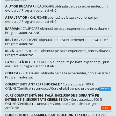
AJUTOR BUCĂTAR
/ CALIFICARE obținută pe baza experienței, prin
evaluare / Program autorizat ANC
ASFALTATOR
/ CALIFICARE obținută pe baza experienței, prin
evaluare / Program autorizat ANC
BARMAN
/ CALIFICARE obținută pe baza experienței, prin evaluare /
Program autorizat ANC
BRUTAR
/ CALIFICARE obținută pe baza experienței, prin evaluare /
Program autorizat
BUCĂTAR
/ CALIFICARE obținută pe baza experienței, prin evaluare /
Program autorizat
CAMERISTĂ HOTEL
/ CALIFICARE obținută pe baza experienței, prin
evaluare / Program autorizat ANC
COFETAR
/ CALIFICARE obținută pe baza experienței, prin evaluare /
Program autorizat
COMPETENȚE ANTREPRENORIALE
/ Curs autorizat 100 %
ONLINE/Certificat recunoscut/Curs eligibil pentru proiecte europene!
ÎNCEPE!
CURS COMPETENŢĂ DIGITALĂ, INCLUSIV DE SIGURANŢĂ PE
INTERNET ŞI SECURITATE CIBERNETICĂ
/ Curs autorizat 100 %
ONLINE/Certificat recunoscut/+Concepte Cheie ale Inteligenței
Artificiale
NOU !
CONFECȚIONER ASAMBLOR ARTICOLE DIN TEXTILE
/ CALIFICARE