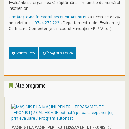
Evaluările se organizează săptămânal, în functie de numărul
înscrierilor.
Urmăreşte-ne în cadrul secţiunii Anunţuri
sau contactează-
ne telefonic:
0744.272.222
(Departamentul de Evaluare și
Certificare Competențe din cadrul Fundației FPIP-Viitor)
Solicită info
Înregistrează-te
Alte programe
MAŞINIST LA MAŞINI PENTRU TERASAMENTE (IFRONIST)
/