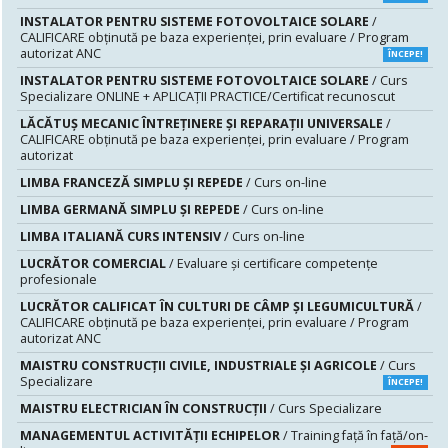
INSTALATOR PENTRU SISTEME FOTOVOLTAICE SOLARE
/
CALIFICARE obținută pe baza experienței, prin evaluare / Program
autorizat ANC
ÎNCEPE!
INSTALATOR PENTRU SISTEME FOTOVOLTAICE SOLARE
/ Curs
Specializare ONLINE + APLICAȚII PRACTICE/Certificat recunoscut
LĂCĂTUŞ MECANIC ÎNTREŢINERE ŞI REPARAŢII UNIVERSALE
/
CALIFICARE obținută pe baza experienței, prin evaluare / Program
autorizat
LIMBA FRANCEZĂ SIMPLU ȘI REPEDE
/ Curs on-line
LIMBA GERMANĂ SIMPLU ȘI REPEDE
/ Curs on-line
LIMBA ITALIANĂ CURS INTENSIV
/ Curs on-line
LUCRĂTOR COMERCIAL
/ Evaluare şi certificare competenţe
profesionale
LUCRĂTOR CALIFICAT ÎN CULTURI DE CÂMP ȘI LEGUMICULTURĂ
/
CALIFICARE obținută pe baza experienței, prin evaluare / Program
autorizat ANC
MAISTRU CONSTRUCŢII CIVILE, INDUSTRIALE ŞI AGRICOLE
/ Curs
Specializare
ÎNCEPE!
MAISTRU ELECTRICIAN ÎN CONSTRUCŢII
/ Curs Specializare
MANAGEMENTUL ACTIVITĂȚII ECHIPELOR
/ Training față în față/on-