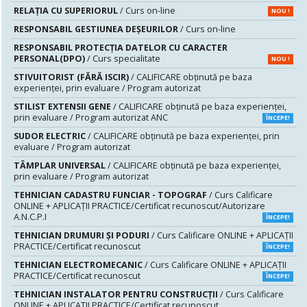
RELAȚIA CU SUPERIORUL
/ Curs on-line
NOU !
RESPONSABIL GESTIUNEA DEŞEURILOR
/ Curs on-line
RESPONSABIL PROTECȚIA DATELOR CU CARACTER
PERSONAL(DPO)
/ Curs specialitate
NOU !
STIVUITORIST (FĂRĂ ISCIR)
/ CALIFICARE obținută pe baza
experienței, prin evaluare / Program autorizat
STILIST EXTENSII GENE
/ CALIFICARE obținută pe baza experienței,
prin evaluare / Program autorizat ANC
ÎNCEPE!
SUDOR ELECTRIC
/ CALIFICARE obținută pe baza experienței, prin
evaluare / Program autorizat
TÂMPLAR UNIVERSAL
/ CALIFICARE obținută pe baza experienței,
prin evaluare / Program autorizat
TEHNICIAN CADASTRU FUNCIAR - TOPOGRAF
/ Curs Calificare
ONLINE + APLICAȚII PRACTICE/Certificat recunoscut/Autorizare
A.N.C.P.I
ÎNCEPE!
TEHNICIAN DRUMURI ŞI PODURI
/ Curs Calificare ONLINE + APLICAȚII
PRACTICE/Certificat recunoscut
ÎNCEPE!
TEHNICIAN ELECTROMECANIC
/ Curs Calificare ONLINE + APLICAȚII
PRACTICE/Certificat recunoscut
ÎNCEPE!
TEHNICIAN INSTALATOR PENTRU CONSTRUCŢII
/ Curs Calificare
ONLINE + APLICAȚII PRACTICE/Certificat recunoscut