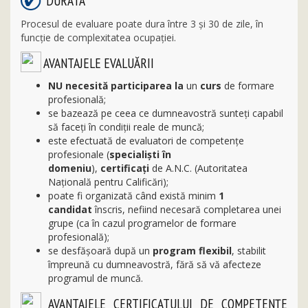
DURATA
Procesul de evaluare poate dura între 3 și 30 de zile, în
funcție de complexitatea ocupației.
AVANTAJELE EVALUĂRII
NU necesită participarea la
un
curs
de formare
profesională;
se bazează pe ceea ce dumneavostră sunteți capabil
să faceți în condiţii reale de muncă;
este efectuată de evaluatori de competențe
profesionale (
specialişti în
domeniu
),
certificaţi
de A.N.C. (Autoritatea
Naţională pentru Calificări);
poate fi organizată când există minim
1
candidat
înscris, nefiind necesară completarea unei
grupe (ca în cazul programelor de formare
profesională);
se desfăşoară după un
program flexibil
, stabilit
împreună cu dumneavostră, fără să vă afecteze
programul de muncă.
AVANTAJELE CERTIFICATULUI DE COMPETENȚE