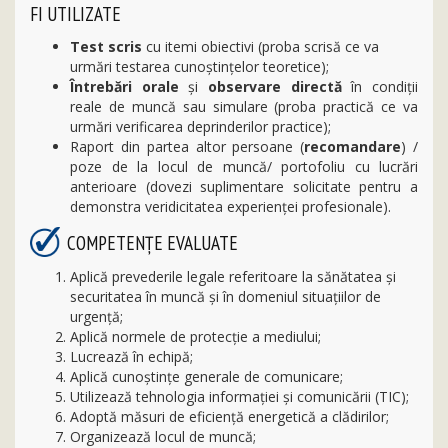
FI UTILIZATE
Test scris
cu itemi obiectivi (proba scrisă ce va
urmări testarea cunoştinţelor teoretice);
Întrebări orale
şi
observare directă
în condiţii
reale de muncă sau simulare (proba practică ce va
urmări verificarea deprinderilor practice);
Raport din partea altor persoane (
recomandare
) /
poze de la locul de muncă/ portofoliu cu lucrări
anterioare (dovezi suplimentare solicitate pentru a
demonstra veridicitatea experienţei profesionale).
COMPETENŢE EVALUATE
Aplică prevederile legale referitoare la sănătatea și
securitatea în muncă și în domeniul situațiilor de
urgență;
Aplică normele de protecție a mediului;
Lucrează în echipă;
Aplică cunoștințe generale de comunicare;
Utilizează tehnologia informaţiei şi comunicării (TIC);
Adoptă măsuri de eficiență energetică a clădirilor;
Organizează locul de muncă;