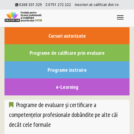
0268 331 329
0751 272 222
inscrieri at calificat dot ro
Togg
navi
Cursuri autorizate
Programe de calificare prin evaluare
Programe instruire
e-Learning
Programe de evaluare și certificare a
competențelor profesionale dobândite pe alte căi
decât cele formale