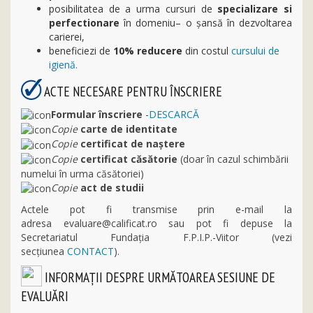
posibilitatea de a urma cursuri de
specializare si
perfectionare
în domeniu– o şansă în dezvoltarea
carierei,
beneficiezi de
10%
reducere
din costul
cursului de
igienă.
ACTE NECESARE PENTRU ÎNSCRIERE
Formular înscriere
-
DESCARCĂ
Copie
carte de identitate
Copie
certificat de naștere
Copie
certificat căsătorie
(doar în cazul schimbării
numelui în urma căsătoriei)
Copie
act de studii
Actele pot fi transmise prin e-mail la
adresa
evaluare@calificat.ro
sau pot fi depuse la
Secretariatul Fundația F.P.I.P.-Viitor (vezi
secţiunea
CONTACT
).
INFORMAŢII DESPRE URMĂTOAREA SESIUNE DE
EVALUĂRI