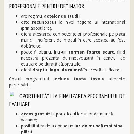
PROFESIONALE PENTRU DEȚINĂTOR
are regimul
actelor de studii
;
este
recunoscut
la nivel naţional şi internaţional
(prin apostilare).
oferă atestarea competenţelor profesionale pe piața
muncii, indiferent de modul în care acestea au fost
dobândite;
poate fi obținut într-un
termen foarte scurt
, fiind
necesară prezenţa dumneavoastră în centrul de
evaluare pe durată câtorva zile;
oferă
dreptul legal de muncă
în acestă calificare.
Costul programului
include toate taxele
aferente
participării.
OPORTUNITĂŢI LA FINALIZAREA PROGRAMULUI DE
EVALUARE
acces gratuit
la portofoliul locurilor de muncă
vacante;
posibilitatea de a obține un
loc de muncă mai bine
plătit
;