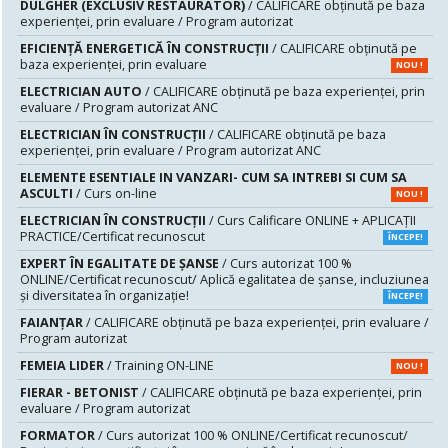
DULGHER (EXCLUSIV RESTAURATOR)
/ CALIFICARE obținută pe baza
experienței, prin evaluare / Program autorizat
EFICIENȚĂ ENERGETICĂ ÎN CONSTRUCȚII
/ CALIFICARE obținută pe
baza experienței, prin evaluare
NOU !
ELECTRICIAN AUTO
/ CALIFICARE obținută pe baza experienței, prin
evaluare / Program autorizat ANC
ELECTRICIAN ÎN CONSTRUCȚII
/ CALIFICARE obținută pe baza
experienței, prin evaluare / Program autorizat ANC
ELEMENTE ESENTIALE IN VANZARI- CUM SA INTREBI SI CUM SA
ASCULTI
/ Curs on-line
NOU !
ELECTRICIAN ÎN CONSTRUCȚII
/ Curs Calificare ONLINE + APLICAȚII
PRACTICE/Certificat recunoscut
ÎNCEPE!
EXPERT ÎN EGALITATE DE ȘANSE
/ Curs autorizat 100 %
ONLINE/Certificat recunoscut/ Aplică egalitatea de șanse, incluziunea
și diversitatea în organizație!
ÎNCEPE!
FAIANŢAR
/ CALIFICARE obținută pe baza experienței, prin evaluare /
Program autorizat
FEMEIA LIDER
/ Training ON-LINE
NOU !
FIERAR - BETONIST
/ CALIFICARE obținută pe baza experienței, prin
evaluare / Program autorizat
FORMATOR
/ Curs autorizat 100 % ONLINE/Certificat recunoscut/