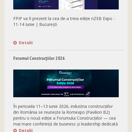
FPIP va fi prezent la cea de-a treia ediție nZEB Expo -
11-14 Iunie | București
Detalii
Forumul Construcțiilor 2026
În perioada 11–13 iunie 2026, industria construcțiilor
din România se reunește la Romexpo (Pavilion B2)
pentru o nouă ediție a Forumului Construcțiilor — cea
mai mare conferință de business și leadership dedicată
sectorului din Europa Centrală și de Est.
Detalii