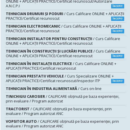
ONLINE + APLICAȚII PRACTICE/Certificat recunoscut/Autorizare
A.N.C.P.I
ÎNCEPE!
TEHNICIAN DRUMURI ŞI PODURI
/ Curs Calificare ONLINE + APLICAȚII
PRACTICE/Certificat recunoscut
ÎNCEPE!
TEHNICIAN ELECTROMECANIC
/ Curs Calificare ONLINE + APLICAȚII
PRACTICE/Certificat recunoscut
ÎNCEPE!
TEHNICIAN INSTALATOR PENTRU CONSTRUCŢII
/ Curs Calificare
ONLINE + APLICAȚII PRACTICE/Certificat recunoscut
TEHNICIAN ÎN CONSTRUCŢII ŞI LUCRĂRI PUBLICE
/ Curs Calificare
ONLINE + APLICAȚII PRACTICE/Certificat recunoscut
ÎNCEPE!
TEHNICIAN ÎN INSTALAŢII ELECTRICE
/ Curs Calificare ONLINE +
APLICAȚII PRACTICE/Certificat recunoscut
TEHNICIAN PRESTATII VEHICULE
/ Curs Specializare ONLINE +
APLICAȚII PRACTICE/Certificat recunoscut/Inspector ITP
ÎNCEPE!
TEHNICIAN ÎN INDUSTRIA ALIMENTARĂ
/ Curs on-line
TINICHIGIU CAROSIER
/ CALIFICARE obținută pe baza experienței,
prin evaluare / Program autorizat
TRACTORIST
/ CALIFICARE obținută pe baza experienței, prin
evaluare / Program autorizat ANC
VOPSITOR AUTO
/ CALIFICARE obținută pe baza experienței, prin
evaluare / Program autorizat ANC