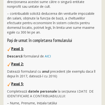
direcţionarea acestei sume către o singură entitate
nonprofit sau unitate de cult.
– contribuabilii solicită deducerea din veniturile impozabile
din salarii, obţinute la funcţia de bază, a cheltuielilor
efectuate pentru economisire în sistem colectiv pentru
domeniul locativ, potrivit legii, în limita unei sume maxime
egale cu 300 lei pe an.
Paşi de urmat în completarea formularului
Pasul 1:
Descarcă
formularul de
AICI
Pasul 2:
Datează formularul cu
anul
precedent (de exemplu daca îl
depui în 2017, datează-l cu 2016)
Pasul 3:
Completează
datele personale
la secţiunea I.DATE DE
IDENTIFICARE A CONTRIBUABILULUI:
– Nume, Prenume, Iniţiala tatălui