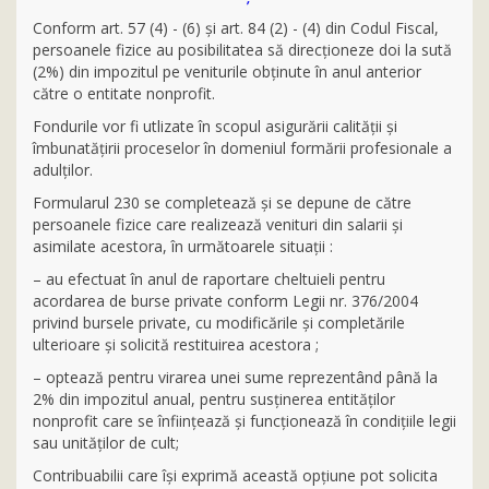
Conform art. 57 (4) - (6) şi art. 84 (2) - (4) din Codul Fiscal,
persoanele fizice au posibilitatea să direcţioneze doi la sută
(2%) din impozitul pe veniturile obţinute în anul anterior
către o entitate nonprofit.
Fondurile vor fi utlizate în scopul asigurării calităţii şi
îmbunatăţirii proceselor în domeniul formării profesionale a
adulţilor.
Formularul 230 se completează şi se depune de către
persoanele fizice care realizează venituri din salarii şi
asimilate acestora, în următoarele situaţii :
– au efectuat în anul de raportare cheltuieli pentru
acordarea de burse private conform Legii nr. 376/2004
privind bursele private, cu modificările şi completările
ulterioare şi solicită restituirea acestora ;
– optează pentru virarea unei sume reprezentând până la
2% din impozitul anual, pentru susţinerea entităţilor
nonprofit care se înfiinţează şi funcţionează în condiţiile legii
sau unităţilor de cult;
Contribuabilii care îşi exprimă această opţiune pot solicita