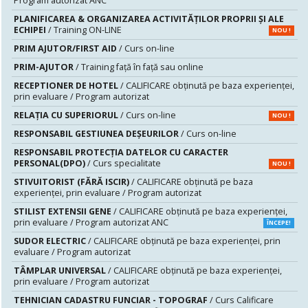
Program autorizat ANC
PLANIFICAREA & ORGANIZAREA ACTIVITĂȚILOR PROPRII ȘI ALE
ECHIPEI
/ Training ON-LINE
NOU !
PRIM AJUTOR/FIRST AID
/ Curs on-line
PRIM-AJUTOR
/ Training față în față sau online
RECEPTIONER DE HOTEL
/ CALIFICARE obținută pe baza experienței,
prin evaluare / Program autorizat
RELAȚIA CU SUPERIORUL
/ Curs on-line
NOU !
RESPONSABIL GESTIUNEA DEŞEURILOR
/ Curs on-line
RESPONSABIL PROTECȚIA DATELOR CU CARACTER
PERSONAL(DPO)
/ Curs specialitate
NOU !
STIVUITORIST (FĂRĂ ISCIR)
/ CALIFICARE obținută pe baza
experienței, prin evaluare / Program autorizat
STILIST EXTENSII GENE
/ CALIFICARE obținută pe baza experienței,
prin evaluare / Program autorizat ANC
ÎNCEPE!
SUDOR ELECTRIC
/ CALIFICARE obținută pe baza experienței, prin
evaluare / Program autorizat
TÂMPLAR UNIVERSAL
/ CALIFICARE obținută pe baza experienței,
prin evaluare / Program autorizat
TEHNICIAN CADASTRU FUNCIAR - TOPOGRAF
/ Curs Calificare