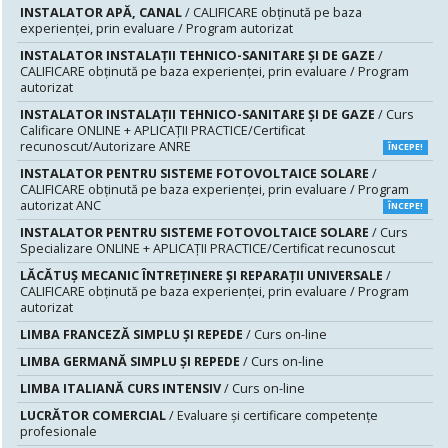
INSTALATOR APĂ, CANAL
/ CALIFICARE obținută pe baza
experienței, prin evaluare / Program autorizat
INSTALATOR INSTALAȚII TEHNICO-SANITARE ȘI DE GAZE
/
CALIFICARE obținută pe baza experienței, prin evaluare / Program
autorizat
INSTALATOR INSTALAŢII TEHNICO-SANITARE ŞI DE GAZE
/ Curs
Calificare ONLINE + APLICAȚII PRACTICE/Certificat
recunoscut/Autorizare ANRE
ÎNCEPE!
INSTALATOR PENTRU SISTEME FOTOVOLTAICE SOLARE
/
CALIFICARE obținută pe baza experienței, prin evaluare / Program
autorizat ANC
ÎNCEPE!
INSTALATOR PENTRU SISTEME FOTOVOLTAICE SOLARE
/ Curs
Specializare ONLINE + APLICAȚII PRACTICE/Certificat recunoscut
LĂCĂTUŞ MECANIC ÎNTREŢINERE ŞI REPARAŢII UNIVERSALE
/
CALIFICARE obținută pe baza experienței, prin evaluare / Program
autorizat
LIMBA FRANCEZĂ SIMPLU ȘI REPEDE
/ Curs on-line
LIMBA GERMANĂ SIMPLU ȘI REPEDE
/ Curs on-line
LIMBA ITALIANĂ CURS INTENSIV
/ Curs on-line
LUCRĂTOR COMERCIAL
/ Evaluare şi certificare competenţe
profesionale