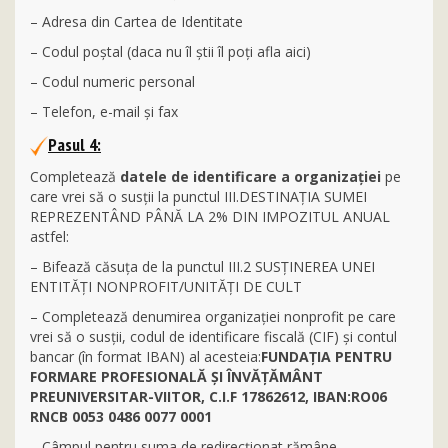
– Adresa din Cartea de Identitate
– Codul poştal (daca nu îl ştii îl poţi afla aici)
– Codul numeric personal
– Telefon, e-mail şi fax
Pasul 4:
Completează
datele de identificare a organizaţiei
pe
care vrei să o susţii la punctul III.DESTINAŢIA SUMEI
REPREZENTÂND PÂNĂ LA 2% DIN IMPOZITUL ANUAL
astfel:
– Bifează căsuţa de la punctul III.2 SUSŢINEREA UNEI
ENTITĂŢI NONPROFIT/UNITĂŢI DE CULT
– Completează denumirea organizaţiei nonprofit pe care
vrei să o susţii, codul de identificare fiscală (CIF) şi contul
bancar (în format IBAN) al acesteia:
FUNDAŢIA PENTRU
FORMARE PROFESIONALĂ ŞI ÎNVĂŢĂMÂNT
PREUNIVERSITAR-VIITOR, C.I.F 17862612, IBAN:RO06
RNCB 0053 0486 0077 0001
– Câmpul pentru suma de redirecţionat rămâne