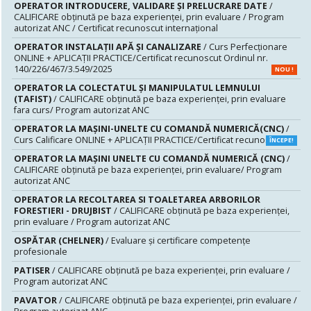
OPERATOR INTRODUCERE, VALIDARE ȘI PRELUCRARE DATE
/
CALIFICARE obținută pe baza experienței, prin evaluare / Program
autorizat ANC / Certificat recunoscut internațional
OPERATOR INSTALAȚII APĂ ȘI CANALIZARE
/ Curs Perfecționare
ONLINE + APLICAȚII PRACTICE/Certificat recunoscut Ordinul nr.
140/226/467/3.549/2025
NOU !
OPERATOR LA COLECTATUL ȘI MANIPULATUL LEMNULUI
(TAFIST)
/ CALIFICARE obținută pe baza experienței, prin evaluare
fara curs/ Program autorizat ANC
OPERATOR LA MAȘINI-UNELTE CU COMANDĂ NUMERICĂ(CNC)
/
Curs Calificare ONLINE + APLICAȚII PRACTICE/Certificat recunoscut
ÎNCEPE!
OPERATOR LA MAŞINI UNELTE CU COMANDĂ NUMERICĂ (CNC)
/
CALIFICARE obținută pe baza experienței, prin evaluare/ Program
autorizat ANC
OPERATOR LA RECOLTAREA SI TOALETAREA ARBORILOR
FORESTIERI - DRUJBIST
/ CALIFICARE obținută pe baza experienței,
prin evaluare / Program autorizat ANC
OSPĂTAR (CHELNER)
/ Evaluare şi certificare competenţe
profesionale
PATISER
/ CALIFICARE obținută pe baza experienței, prin evaluare /
Program autorizat ANC
PAVATOR
/ CALIFICARE obținută pe baza experienței, prin evaluare /