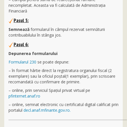
necompletat. Aceasta va fi calculată de Administraţia
Financiară
Pasul 5:
Semnează
formularul în câmpul rezervat semnăturii
contribuabilului în stânga jos.
Pasul 6:
Depunerea formularului
Formularul 230
se poate depune:
– în format hârtie direct la registratura organului fiscal (2
exemplare) sau la oficiul poştal(1 exemplar), prin scrisoare
recomandată cu confirmare de primire.
– online, prin serviciul Spațiul privat virtual pe
pfinternet.anaf.ro
– online, semnat electronic cu certificatul digital calificat prin
portalul
decl.anaf.mfinante.gov.ro.
...........................................................................................................................................