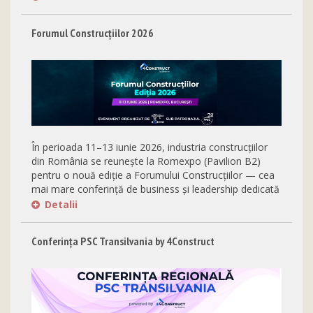
Forumul Construcțiilor 2026
În perioada 11–13 iunie 2026, industria construcțiilor
din România se reunește la Romexpo (Pavilion B2)
pentru o nouă ediție a Forumului Construcțiilor — cea
mai mare conferință de business și leadership dedicată
sectorului din Europa Centrală și de Est.
Detalii
Conferința PSC Transilvania by 4Construct