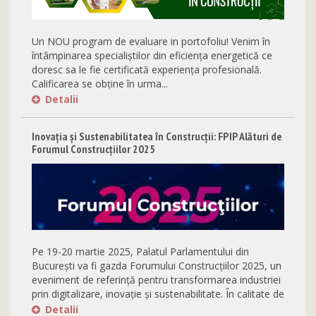
Un NOU program de evaluare in portofoliu! Venim în
întâmpinarea specialiștilor din eficiența energetică ce
doresc sa le fie certificată experiența profesională.
Calificarea se obține în urma...
Detalii
Inovația și Sustenabilitatea în Construcții: FPIP Alături de
Forumul Construcțiilor 2025
Pe 19-20 martie 2025, Palatul Parlamentului din
București va fi gazda Forumului Construcțiilor 2025, un
eveniment de referință pentru transformarea industriei
prin digitalizare, inovație și sustenabilitate. În calitate de
partener neguvernamental, FPIP se alătură acestui
Detalii