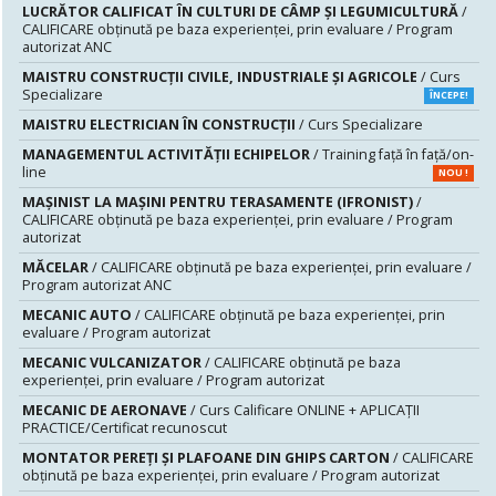
LUCRĂTOR CALIFICAT ÎN CULTURI DE CÂMP ȘI LEGUMICULTURĂ
/
CALIFICARE obținută pe baza experienței, prin evaluare / Program
autorizat ANC
MAISTRU CONSTRUCŢII CIVILE, INDUSTRIALE ŞI AGRICOLE
/ Curs
Specializare
ÎNCEPE!
MAISTRU ELECTRICIAN ÎN CONSTRUCŢII
/ Curs Specializare
MANAGEMENTUL ACTIVITĂȚII ECHIPELOR
/ Training față în față/on-
line
NOU !
MAŞINIST LA MAŞINI PENTRU TERASAMENTE (IFRONIST)
/
CALIFICARE obținută pe baza experienței, prin evaluare / Program
autorizat
MĂCELAR
/ CALIFICARE obținută pe baza experienței, prin evaluare /
Program autorizat ANC
MECANIC AUTO
/ CALIFICARE obținută pe baza experienței, prin
evaluare / Program autorizat
MECANIC VULCANIZATOR
/ CALIFICARE obținută pe baza
experienței, prin evaluare / Program autorizat
MECANIC DE AERONAVE
/ Curs Calificare ONLINE + APLICAȚII
PRACTICE/Certificat recunoscut
MONTATOR PEREŢI ŞI PLAFOANE DIN GHIPS CARTON
/ CALIFICARE
obținută pe baza experienței, prin evaluare / Program autorizat