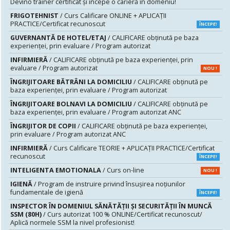
Devino trainer certificat și începe o carieră în domeniu!
FRIGOTEHNIST
/ Curs Calificare ONLINE + APLICAȚII
PRACTICE/Certificat recunoscut
ÎNCEPE!
GUVERNANTĂ DE HOTEL/ETAJ
/ CALIFICARE obținută pe baza
experienței, prin evaluare / Program autorizat
INFIRMIERĂ
/ CALIFICARE obținută pe baza experienței, prin
evaluare / Program autorizat
NOU !
ÎNGRIJITOARE BĂTRÂNI LA DOMICILIU
/ CALIFICARE obținută pe
baza experienței, prin evaluare / Program autorizat
ÎNGRIJITOARE BOLNAVI LA DOMICILIU
/ CALIFICARE obținută pe
baza experienței, prin evaluare / Program autorizat ANC
ÎNGRIJITOR DE COPII
/ CALIFICARE obținută pe baza experienței,
prin evaluare / Program autorizat ANC
INFIRMIERĂ
/ Curs Calificare TEORIE + APLICAȚII PRACTICE/Certificat
recunoscut
ÎNCEPE!
INTELIGENTA EMOTIONALA
/ Curs on-line
NOU !
IGIENĂ
/ Program de instruire privind însuşirea noţiunilor
fundamentale de igienă
ÎNCEPE!
INSPECTOR ÎN DOMENIUL SĂNĂTĂŢII ŞI SECURITĂŢII ÎN MUNCĂ
SSM (80H)
/ Curs autorizat 100 % ONLINE/Certificat recunoscut/
Aplică normele SSM la nivel profesionist!