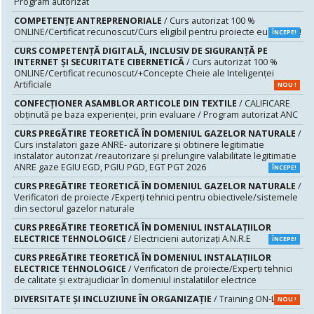
Program autorizat
COMPETENȚE ANTREPRENORIALE
/ Curs autorizat 100 %
ONLINE/Certificat recunoscut/Curs eligibil pentru proiecte europene!
ÎNCEPE!
CURS COMPETENŢĂ DIGITALĂ, INCLUSIV DE SIGURANŢĂ PE
INTERNET ŞI SECURITATE CIBERNETICĂ
/ Curs autorizat 100 %
ONLINE/Certificat recunoscut/+Concepte Cheie ale Inteligenței
Artificiale
NOU !
CONFECȚIONER ASAMBLOR ARTICOLE DIN TEXTILE
/ CALIFICARE
obținută pe baza experienței, prin evaluare / Program autorizat ANC
CURS PREGĂTIRE TEORETICĂ ÎN DOMENIUL GAZELOR NATURALE
/
Curs instalatori gaze ANRE- autorizare și obtinere legitimatie
instalator autorizat /reautorizare și prelungire valabilitate legitimatie
ANRE gaze EGIU EGD, PGIU PGD, EGT PGT 2026
ÎNCEPE!
CURS PREGĂTIRE TEORETICĂ ÎN DOMENIUL GAZELOR NATURALE
/
Verificatori de proiecte /Experţi tehnici pentru obiectivele/sistemele
din sectorul gazelor naturale
CURS PREGĂTIRE TEORETICĂ ÎN DOMENIUL INSTALAŢIILOR
ELECTRICE TEHNOLOGICE
/ Electricieni autorizaţi A.N.R.E
ÎNCEPE!
CURS PREGĂTIRE TEORETICĂ ÎN DOMENIUL INSTALAŢIILOR
ELECTRICE TEHNOLOGICE
/ Verificatori de proiecte/Experţi tehnici
de calitate şi extrajudiciar în domeniul instalatiilor electrice
DIVERSITATE ȘI INCLUZIUNE ÎN ORGANIZAȚIE
/ Training ON-LINE
NOU !