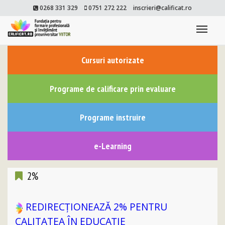
0268 331 329
0751 272 222
inscrieri@calificat.ro
Togg
navi
Cursuri autorizate
Programe de calificare prin evaluare
Programe instruire
e-Learning
2%
REDIRECȚIONEAZĂ 2% PENTRU
CALITATEA ÎN EDUCAȚIE