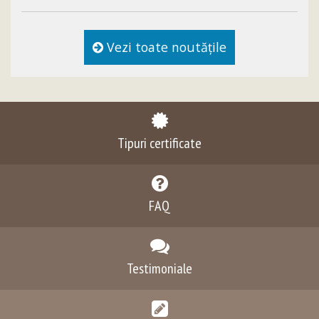
forum pentru a contribui la definirea viitorului
construcțiilor și la promovarea soluțiilor moderne care
vor remodela industria.
Vezi toate noutăţile
Tipuri certificate
FAQ
Testimoniale