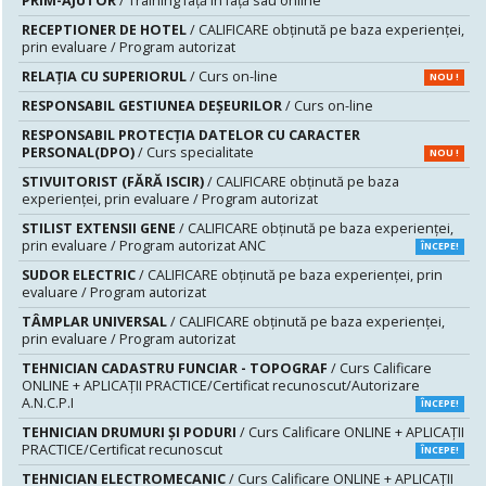
PRIM-AJUTOR
/ Training față în față sau online
RECEPTIONER DE HOTEL
/ CALIFICARE obținută pe baza experienței,
prin evaluare / Program autorizat
RELAȚIA CU SUPERIORUL
/ Curs on-line
NOU !
RESPONSABIL GESTIUNEA DEŞEURILOR
/ Curs on-line
RESPONSABIL PROTECȚIA DATELOR CU CARACTER
PERSONAL(DPO)
/ Curs specialitate
NOU !
STIVUITORIST (FĂRĂ ISCIR)
/ CALIFICARE obținută pe baza
experienței, prin evaluare / Program autorizat
STILIST EXTENSII GENE
/ CALIFICARE obținută pe baza experienței,
prin evaluare / Program autorizat ANC
ÎNCEPE!
SUDOR ELECTRIC
/ CALIFICARE obținută pe baza experienței, prin
evaluare / Program autorizat
TÂMPLAR UNIVERSAL
/ CALIFICARE obținută pe baza experienței,
prin evaluare / Program autorizat
TEHNICIAN CADASTRU FUNCIAR - TOPOGRAF
/ Curs Calificare
ONLINE + APLICAȚII PRACTICE/Certificat recunoscut/Autorizare
A.N.C.P.I
ÎNCEPE!
TEHNICIAN DRUMURI ŞI PODURI
/ Curs Calificare ONLINE + APLICAȚII
PRACTICE/Certificat recunoscut
ÎNCEPE!
TEHNICIAN ELECTROMECANIC
/ Curs Calificare ONLINE + APLICAȚII