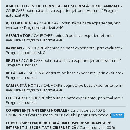
AGRICULTOR ÎN CULTURI VEGETALE ȘI CRESCĂTOR DE ANIMALE
/
CALIFICARE obținută pe baza experienței, prin evaluare / Program
autorizat ANC
AJUTOR BUCĂTAR
/ CALIFICARE obținută pe baza experienței, prin
evaluare / Program autorizat ANC
ASFALTATOR
/ CALIFICARE obținută pe baza experienței, prin
evaluare / Program autorizat ANC
BARMAN
/ CALIFICARE obținută pe baza experienței, prin evaluare /
Program autorizat ANC
BRUTAR
/ CALIFICARE obținută pe baza experienței, prin evaluare /
Program autorizat
BUCĂTAR
/ CALIFICARE obținută pe baza experienței, prin evaluare /
Program autorizat
CAMERISTĂ HOTEL
/ CALIFICARE obținută pe baza experienței, prin
evaluare / Program autorizat ANC
COFETAR
/ CALIFICARE obținută pe baza experienței, prin evaluare /
Program autorizat
COMPETENȚE ANTREPRENORIALE
/ Curs autorizat 100 %
ONLINE/Certificat recunoscut/Curs eligibil pentru proiecte europene!
ÎNCEPE!
CURS COMPETENŢĂ DIGITALĂ, INCLUSIV DE SIGURANŢĂ PE
INTERNET ŞI SECURITATE CIBERNETICĂ
/ Curs autorizat 100 %