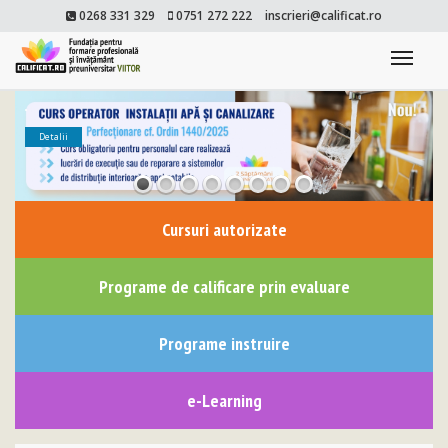
0268 331 329
0751 272 222
inscrieri@calificat.ro
Togg
navi
Detalii
Cursuri autorizate
Programe de calificare prin evaluare
Programe instruire
e-Learning