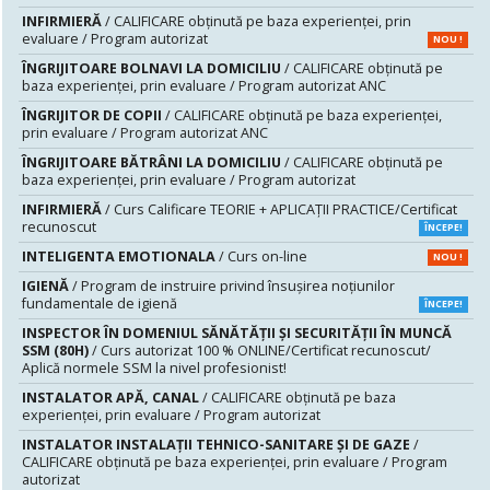
INFIRMIERĂ
/ CALIFICARE obținută pe baza experienței, prin
evaluare / Program autorizat
NOU !
ÎNGRIJITOARE BOLNAVI LA DOMICILIU
/ CALIFICARE obținută pe
baza experienței, prin evaluare / Program autorizat ANC
ÎNGRIJITOR DE COPII
/ CALIFICARE obținută pe baza experienței,
prin evaluare / Program autorizat ANC
ÎNGRIJITOARE BĂTRÂNI LA DOMICILIU
/ CALIFICARE obținută pe
baza experienței, prin evaluare / Program autorizat
INFIRMIERĂ
/ Curs Calificare TEORIE + APLICAȚII PRACTICE/Certificat
recunoscut
ÎNCEPE!
INTELIGENTA EMOTIONALA
/ Curs on-line
NOU !
IGIENĂ
/ Program de instruire privind însuşirea noţiunilor
fundamentale de igienă
ÎNCEPE!
INSPECTOR ÎN DOMENIUL SĂNĂTĂŢII ŞI SECURITĂŢII ÎN MUNCĂ
SSM (80H)
/ Curs autorizat 100 % ONLINE/Certificat recunoscut/
Aplică normele SSM la nivel profesionist!
INSTALATOR APĂ, CANAL
/ CALIFICARE obținută pe baza
experienței, prin evaluare / Program autorizat
INSTALATOR INSTALAȚII TEHNICO-SANITARE ȘI DE GAZE
/
CALIFICARE obținută pe baza experienței, prin evaluare / Program
autorizat