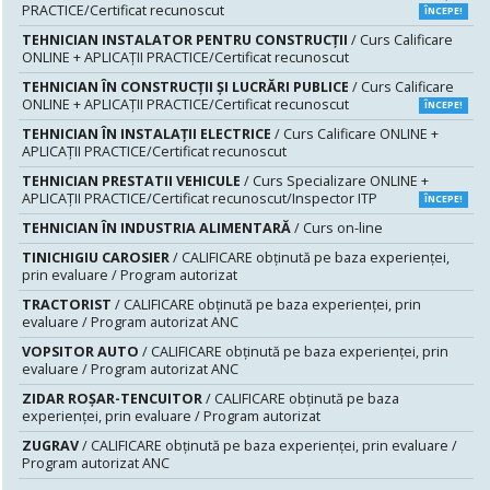
PRACTICE/Certificat recunoscut
ÎNCEPE!
TEHNICIAN INSTALATOR PENTRU CONSTRUCŢII
/ Curs Calificare
ONLINE + APLICAȚII PRACTICE/Certificat recunoscut
TEHNICIAN ÎN CONSTRUCŢII ŞI LUCRĂRI PUBLICE
/ Curs Calificare
ONLINE + APLICAȚII PRACTICE/Certificat recunoscut
ÎNCEPE!
TEHNICIAN ÎN INSTALAŢII ELECTRICE
/ Curs Calificare ONLINE +
APLICAȚII PRACTICE/Certificat recunoscut
TEHNICIAN PRESTATII VEHICULE
/ Curs Specializare ONLINE +
APLICAȚII PRACTICE/Certificat recunoscut/Inspector ITP
ÎNCEPE!
TEHNICIAN ÎN INDUSTRIA ALIMENTARĂ
/ Curs on-line
TINICHIGIU CAROSIER
/ CALIFICARE obținută pe baza experienței,
prin evaluare / Program autorizat
TRACTORIST
/ CALIFICARE obținută pe baza experienței, prin
evaluare / Program autorizat ANC
VOPSITOR AUTO
/ CALIFICARE obținută pe baza experienței, prin
evaluare / Program autorizat ANC
ZIDAR ROȘAR-TENCUITOR
/ CALIFICARE obținută pe baza
experienței, prin evaluare / Program autorizat
ZUGRAV
/ CALIFICARE obținută pe baza experienței, prin evaluare /
Program autorizat ANC