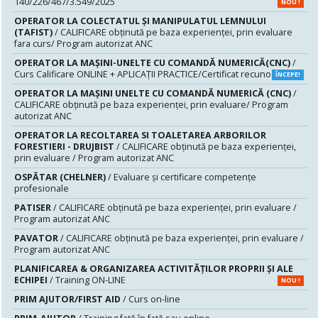
140/226/467/3.549/2025
NOU !
OPERATOR LA COLECTATUL ȘI MANIPULATUL LEMNULUI
(TAFIST)
/ CALIFICARE obținută pe baza experienței, prin evaluare
fara curs/ Program autorizat ANC
OPERATOR LA MAȘINI-UNELTE CU COMANDĂ NUMERICĂ(CNC)
/
Curs Calificare ONLINE + APLICAȚII PRACTICE/Certificat recunoscut
ÎNCEPE!
OPERATOR LA MAŞINI UNELTE CU COMANDĂ NUMERICĂ (CNC)
/
CALIFICARE obținută pe baza experienței, prin evaluare/ Program
autorizat ANC
OPERATOR LA RECOLTAREA SI TOALETAREA ARBORILOR
FORESTIERI - DRUJBIST
/ CALIFICARE obținută pe baza experienței,
prin evaluare / Program autorizat ANC
OSPĂTAR (CHELNER)
/ Evaluare şi certificare competenţe
profesionale
PATISER
/ CALIFICARE obținută pe baza experienței, prin evaluare /
Program autorizat ANC
PAVATOR
/ CALIFICARE obținută pe baza experienței, prin evaluare /
Program autorizat ANC
PLANIFICAREA & ORGANIZAREA ACTIVITĂȚILOR PROPRII ȘI ALE
ECHIPEI
/ Training ON-LINE
NOU !
PRIM AJUTOR/FIRST AID
/ Curs on-line