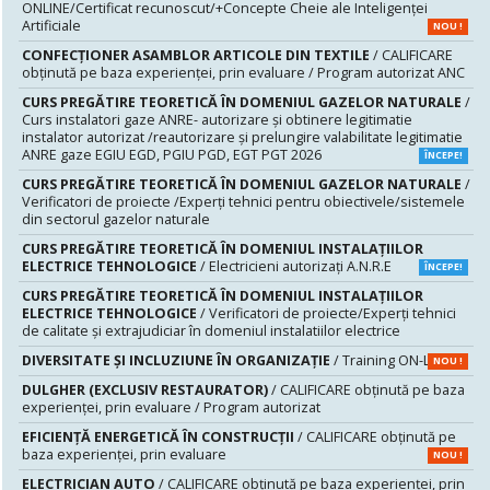
ONLINE/Certificat recunoscut/+Concepte Cheie ale Inteligenței
Artificiale
NOU !
CONFECȚIONER ASAMBLOR ARTICOLE DIN TEXTILE
/ CALIFICARE
obținută pe baza experienței, prin evaluare / Program autorizat ANC
CURS PREGĂTIRE TEORETICĂ ÎN DOMENIUL GAZELOR NATURALE
/
Curs instalatori gaze ANRE- autorizare și obtinere legitimatie
instalator autorizat /reautorizare și prelungire valabilitate legitimatie
ANRE gaze EGIU EGD, PGIU PGD, EGT PGT 2026
ÎNCEPE!
CURS PREGĂTIRE TEORETICĂ ÎN DOMENIUL GAZELOR NATURALE
/
Verificatori de proiecte /Experţi tehnici pentru obiectivele/sistemele
din sectorul gazelor naturale
CURS PREGĂTIRE TEORETICĂ ÎN DOMENIUL INSTALAŢIILOR
ELECTRICE TEHNOLOGICE
/ Electricieni autorizaţi A.N.R.E
ÎNCEPE!
CURS PREGĂTIRE TEORETICĂ ÎN DOMENIUL INSTALAŢIILOR
ELECTRICE TEHNOLOGICE
/ Verificatori de proiecte/Experţi tehnici
de calitate şi extrajudiciar în domeniul instalatiilor electrice
DIVERSITATE ȘI INCLUZIUNE ÎN ORGANIZAȚIE
/ Training ON-LINE
NOU !
DULGHER (EXCLUSIV RESTAURATOR)
/ CALIFICARE obținută pe baza
experienței, prin evaluare / Program autorizat
EFICIENȚĂ ENERGETICĂ ÎN CONSTRUCȚII
/ CALIFICARE obținută pe
baza experienței, prin evaluare
NOU !
ELECTRICIAN AUTO
/ CALIFICARE obținută pe baza experienței, prin