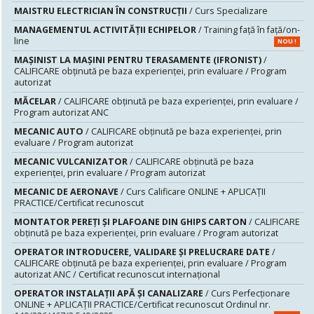
MAISTRU ELECTRICIAN ÎN CONSTRUCŢII
/ Curs Specializare
MANAGEMENTUL ACTIVITĂȚII ECHIPELOR
/ Training față în față/on-
line
NOU !
MAŞINIST LA MAŞINI PENTRU TERASAMENTE (IFRONIST)
/
CALIFICARE obținută pe baza experienței, prin evaluare / Program
autorizat
MĂCELAR
/ CALIFICARE obținută pe baza experienței, prin evaluare /
Program autorizat ANC
MECANIC AUTO
/ CALIFICARE obținută pe baza experienței, prin
evaluare / Program autorizat
MECANIC VULCANIZATOR
/ CALIFICARE obținută pe baza
experienței, prin evaluare / Program autorizat
MECANIC DE AERONAVE
/ Curs Calificare ONLINE + APLICAȚII
PRACTICE/Certificat recunoscut
MONTATOR PEREŢI ŞI PLAFOANE DIN GHIPS CARTON
/ CALIFICARE
obținută pe baza experienței, prin evaluare / Program autorizat
OPERATOR INTRODUCERE, VALIDARE ȘI PRELUCRARE DATE
/
CALIFICARE obținută pe baza experienței, prin evaluare / Program
autorizat ANC / Certificat recunoscut internațional
OPERATOR INSTALAȚII APĂ ȘI CANALIZARE
/ Curs Perfecționare
ONLINE + APLICAȚII PRACTICE/Certificat recunoscut Ordinul nr.