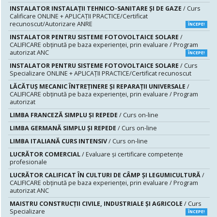
INSTALATOR INSTALAŢII TEHNICO-SANITARE ŞI DE GAZE
/ Curs
Calificare ONLINE + APLICAȚII PRACTICE/Certificat
recunoscut/Autorizare ANRE
ÎNCEPE!
INSTALATOR PENTRU SISTEME FOTOVOLTAICE SOLARE
/
CALIFICARE obținută pe baza experienței, prin evaluare / Program
autorizat ANC
ÎNCEPE!
INSTALATOR PENTRU SISTEME FOTOVOLTAICE SOLARE
/ Curs
Specializare ONLINE + APLICAȚII PRACTICE/Certificat recunoscut
LĂCĂTUŞ MECANIC ÎNTREŢINERE ŞI REPARAŢII UNIVERSALE
/
CALIFICARE obținută pe baza experienței, prin evaluare / Program
autorizat
LIMBA FRANCEZĂ SIMPLU ȘI REPEDE
/ Curs on-line
LIMBA GERMANĂ SIMPLU ȘI REPEDE
/ Curs on-line
LIMBA ITALIANĂ CURS INTENSIV
/ Curs on-line
LUCRĂTOR COMERCIAL
/ Evaluare şi certificare competenţe
profesionale
LUCRĂTOR CALIFICAT ÎN CULTURI DE CÂMP ȘI LEGUMICULTURĂ
/
CALIFICARE obținută pe baza experienței, prin evaluare / Program
autorizat ANC
MAISTRU CONSTRUCŢII CIVILE, INDUSTRIALE ŞI AGRICOLE
/ Curs
Specializare
ÎNCEPE!