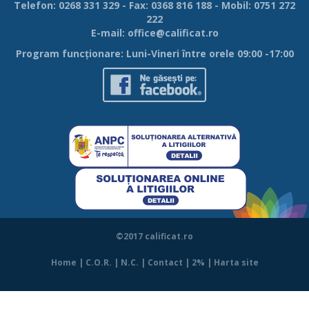
Telefon: 0268 331 329 - Fax: 0368 816 188 - Mobil: 0751 272
222
E-mail:
office@calificat.ro
Program funcţionare: Luni-Vineri între orele 09:00 -17:00
©2017 calificat.ro
Home
|
C.O.R.
|
N.C.
|
Contact
|
2%
|
Harta site