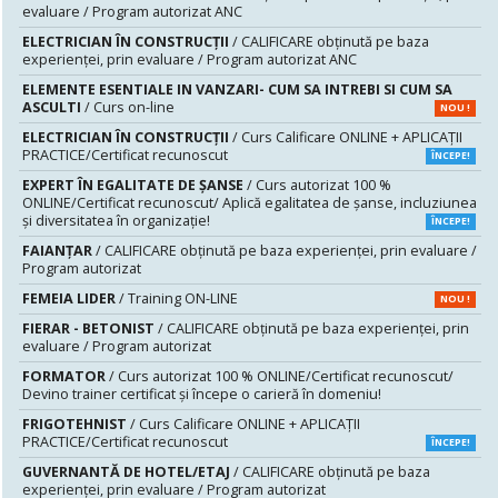
evaluare / Program autorizat ANC
ELECTRICIAN ÎN CONSTRUCȚII
/ CALIFICARE obținută pe baza
experienței, prin evaluare / Program autorizat ANC
ELEMENTE ESENTIALE IN VANZARI- CUM SA INTREBI SI CUM SA
ASCULTI
/ Curs on-line
NOU !
ELECTRICIAN ÎN CONSTRUCȚII
/ Curs Calificare ONLINE + APLICAȚII
PRACTICE/Certificat recunoscut
ÎNCEPE!
EXPERT ÎN EGALITATE DE ȘANSE
/ Curs autorizat 100 %
ONLINE/Certificat recunoscut/ Aplică egalitatea de șanse, incluziunea
și diversitatea în organizație!
ÎNCEPE!
FAIANŢAR
/ CALIFICARE obținută pe baza experienței, prin evaluare /
Program autorizat
FEMEIA LIDER
/ Training ON-LINE
NOU !
FIERAR - BETONIST
/ CALIFICARE obținută pe baza experienței, prin
evaluare / Program autorizat
FORMATOR
/ Curs autorizat 100 % ONLINE/Certificat recunoscut/
Devino trainer certificat și începe o carieră în domeniu!
FRIGOTEHNIST
/ Curs Calificare ONLINE + APLICAȚII
PRACTICE/Certificat recunoscut
ÎNCEPE!
GUVERNANTĂ DE HOTEL/ETAJ
/ CALIFICARE obținută pe baza
experienței, prin evaluare / Program autorizat