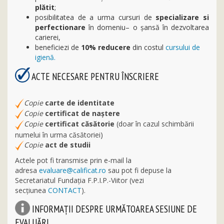
plătit
;
posibilitatea de a urma cursuri de
specializare si
perfectionare
în domeniu– o şansă în dezvoltarea
carierei,
beneficiezi de
10%
reducere
din costul
cursului de
igienă.
ACTE NECESARE PENTRU ÎNSCRIERE
Copie
carte de identitate
Copie
certificat de naștere
Copie
certificat căsătorie
(doar în cazul schimbării
numelui în urma căsătoriei)
Copie
act de studii
Actele pot fi transmise prin e-mail la
adresa
evaluare@calificat.ro
sau pot fi depuse la
Secretariatul Fundația F.P.I.P.-Viitor (vezi
secţiunea
CONTACT
).
INFORMAŢII DESPRE URMĂTOAREA SESIUNE DE
EVALUĂRI