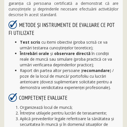
garanţia că persoana certificată a demonstrat că are
cunoştinţele şi deprinderile necesare efectuării activităţilor
descrise în acest standard.
METODE ȘI INSTRUMENTE DE EVALUARE CE POT
FI UTILIZATE
Test scris
cu itemi obiectivi (proba scrisă ce va
urmări testarea cunoştinţelor teoretice);
Întrebări orale
şi
observare directă
în condiţii
reale de muncă sau simulare (proba practică ce va
urmări verificarea deprinderilor practice);
Raport din partea altor persoane (
recomandare
) /
poze de la locul de muncă/ portofoliu cu lucrări
anterioare (dovezi suplimentare solicitate pentru a
demonstra veridicitatea experienţei profesionale).
COMPETENŢE EVALUATE
Organizează locul de muncă;
Întreţine utilajele pentru lucrări de terasamente;
Aplică prevederilor legale referitoare la sănătatea şi
securitatea în muncă şi în domeniul situaţiilor de