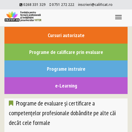
0268 331 329
0751 272 222
inscrieri@calificat.ro
Togg
navi
Cursuri autorizate
Programe de calificare prin evaluare
Programe instruire
e-Learning
Programe de evaluare și certificare a
competențelor profesionale dobândite pe alte căi
decât cele formale