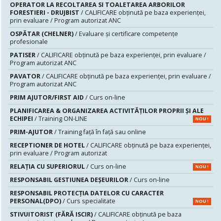
OPERATOR LA RECOLTAREA SI TOALETAREA ARBORILOR
FORESTIERI - DRUJBIST
/ CALIFICARE obținută pe baza experienței,
prin evaluare / Program autorizat ANC
OSPĂTAR (CHELNER)
/ Evaluare şi certificare competenţe
profesionale
PATISER
/ CALIFICARE obținută pe baza experienței, prin evaluare /
Program autorizat ANC
PAVATOR
/ CALIFICARE obținută pe baza experienței, prin evaluare /
Program autorizat ANC
PRIM AJUTOR/FIRST AID
/ Curs on-line
PLANIFICAREA & ORGANIZAREA ACTIVITĂȚILOR PROPRII ȘI ALE
ECHIPEI
/ Training ON-LINE
NOU !
PRIM-AJUTOR
/ Training față în față sau online
RECEPTIONER DE HOTEL
/ CALIFICARE obținută pe baza experienței,
prin evaluare / Program autorizat
RELAȚIA CU SUPERIORUL
/ Curs on-line
NOU !
RESPONSABIL GESTIUNEA DEŞEURILOR
/ Curs on-line
RESPONSABIL PROTECȚIA DATELOR CU CARACTER
PERSONAL(DPO)
/ Curs specialitate
NOU !
STIVUITORIST (FĂRĂ ISCIR)
/ CALIFICARE obținută pe baza