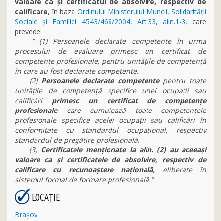
valoare ca și certificatul de absolvire, respectiv de
calificare
, în baza
Ordinului Ministerului Muncii, Solidarității
Sociale și Familiei 4543/468/2004, Art.33, alin.1-3
, care
prevede:
” (1) Persoanele declarate competente în urma
procesului de evaluare primesc un certificat de
competenţe profesionale, pentru unităţile de competenţă
în care au fost declarate competente.
(2)
Persoanele declarate competente
pentru toate
unităţile de competenţă specifice unei ocupaţii sau
calificări
primesc un certificat de competenţe
profesionale
care cumulează toate competenţele
profesionale specifice acelei ocupaţii sau calificări în
conformitate cu standardul ocupaţional, respectiv
standardul de pregătire profesională.
(3)
Certificatele menţionate la alin. (2) au aceeaşi
valoare ca şi certificatele de absolvire, respectiv de
calificare cu recunoaştere naţională,
eliberate în
sistemul formal de formare profesională.”
LOCAŢIE
Braşov