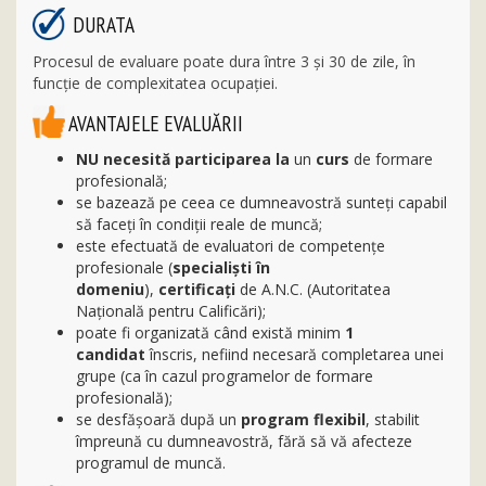
DURATA
Procesul de evaluare poate dura între 3 și 30 de zile, în
funcție de complexitatea ocupației.
AVANTAJELE EVALUĂRII
NU necesită participarea la
un
curs
de formare
profesională;
se bazează pe ceea ce dumneavostră sunteți capabil
să faceți în condiţii reale de muncă;
este efectuată de evaluatori de competențe
profesionale (
specialişti în
domeniu
),
certificaţi
de A.N.C. (Autoritatea
Naţională pentru Calificări);
poate fi organizată când există minim
1
candidat
înscris, nefiind necesară completarea unei
grupe (ca în cazul programelor de formare
profesională);
se desfăşoară după un
program flexibil
, stabilit
împreună cu dumneavostră, fără să vă afecteze
programul de muncă.