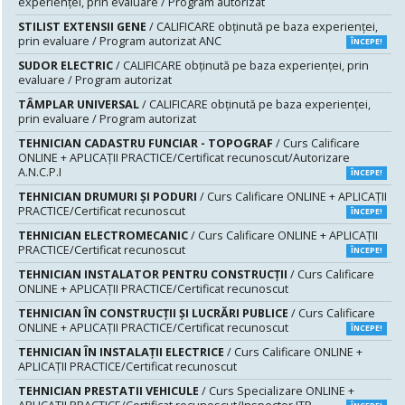
experienței, prin evaluare / Program autorizat
STILIST EXTENSII GENE
/ CALIFICARE obținută pe baza experienței,
prin evaluare / Program autorizat ANC
ÎNCEPE!
SUDOR ELECTRIC
/ CALIFICARE obținută pe baza experienței, prin
evaluare / Program autorizat
TÂMPLAR UNIVERSAL
/ CALIFICARE obținută pe baza experienței,
prin evaluare / Program autorizat
TEHNICIAN CADASTRU FUNCIAR - TOPOGRAF
/ Curs Calificare
ONLINE + APLICAȚII PRACTICE/Certificat recunoscut/Autorizare
A.N.C.P.I
ÎNCEPE!
TEHNICIAN DRUMURI ŞI PODURI
/ Curs Calificare ONLINE + APLICAȚII
PRACTICE/Certificat recunoscut
ÎNCEPE!
TEHNICIAN ELECTROMECANIC
/ Curs Calificare ONLINE + APLICAȚII
PRACTICE/Certificat recunoscut
ÎNCEPE!
TEHNICIAN INSTALATOR PENTRU CONSTRUCŢII
/ Curs Calificare
ONLINE + APLICAȚII PRACTICE/Certificat recunoscut
TEHNICIAN ÎN CONSTRUCŢII ŞI LUCRĂRI PUBLICE
/ Curs Calificare
ONLINE + APLICAȚII PRACTICE/Certificat recunoscut
ÎNCEPE!
TEHNICIAN ÎN INSTALAŢII ELECTRICE
/ Curs Calificare ONLINE +
APLICAȚII PRACTICE/Certificat recunoscut
TEHNICIAN PRESTATII VEHICULE
/ Curs Specializare ONLINE +