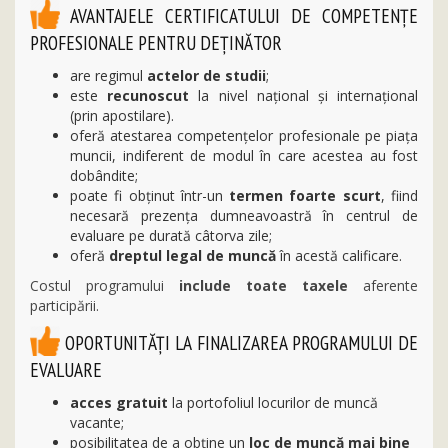
AVANTAJELE CERTIFICATULUI DE COMPETENȚE
PROFESIONALE PENTRU DEȚINĂTOR
are regimul
actelor de studii
;
este
recunoscut
la nivel naţional şi internaţional
(prin apostilare).
oferă atestarea competenţelor profesionale pe piața
muncii, indiferent de modul în care acestea au fost
dobândite;
poate fi obținut într-un
termen foarte scurt
, fiind
necesară prezenţa dumneavoastră în centrul de
evaluare pe durată câtorva zile;
oferă
dreptul legal de muncă
în acestă calificare.
Costul programului
include toate taxele
aferente
participării.
OPORTUNITĂŢI LA FINALIZAREA PROGRAMULUI DE
EVALUARE
acces gratuit
la portofoliul locurilor de muncă
vacante;
posibilitatea de a obține un
loc de muncă mai bine