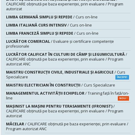
CALIFICARE obținută pe baza experienței, prin evaluare / Program
autorizat
LIMBA GERMANĂ SIMPLU ȘI REPEDE
/ Curs on-line
LIMBA ITALIANĂ CURS INTENSIV
/ Curs on-line
LIMBA FRANCEZĂ SIMPLU ȘI REPEDE
/ Curs on-line
LUCRĂTOR COMERCIAL
/ Evaluare şi certificare competenţe
profesionale
LUCRĂTOR CALIFICAT ÎN CULTURI DE CÂMP ȘI LEGUMICULTURĂ
/
CALIFICARE obținută pe baza experienței, prin evaluare / Program
autorizat ANC
MAISTRU CONSTRUCŢII CIVILE, INDUSTRIALE ŞI AGRICOLE
/ Curs
Specializare
ÎNCEPE!
MAISTRU ELECTRICIAN ÎN CONSTRUCŢII
/ Curs Specializare
MANAGEMENTUL ACTIVITĂȚII ECHIPELOR
/ Training față în față/on-
line
NOU !
MAŞINIST LA MAŞINI PENTRU TERASAMENTE (IFRONIST)
/
CALIFICARE obținută pe baza experienței, prin evaluare / Program
autorizat
MĂCELAR
/ CALIFICARE obținută pe baza experienței, prin evaluare /
Program autorizat ANC