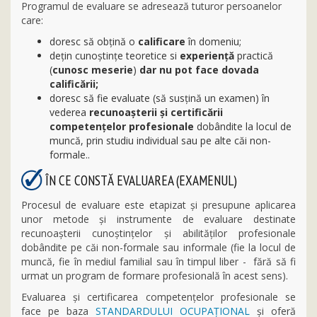
Programul de evaluare se adresează tuturor persoanelor
care:
doresc să obţină o
calificare
în domeniu;
dețin cunoștințe teoretice si
experienţă
practică
(
cunosc meserie
)
dar nu pot face dovada
calificării;
doresc să fie evaluate (să susțină un examen) în
vederea
recunoaşterii și certificării
competenţelor profesionale
dobândite la locul de
muncă, prin studiu individual sau pe alte căi non-
formale..
ÎN CE CONSTĂ EVALUAREA (EXAMENUL)
Procesul de evaluare este etapizat şi presupune aplicarea
unor metode şi instrumente de evaluare destinate
recunoaşterii cunoştinţelor şi abilităţilor profesionale
dobândite pe căi non-formale sau informale (fie la locul de
muncă, fie în mediul familial sau în timpul liber - fără să fi
urmat un program de formare profesională în acest sens).
Evaluarea şi certificarea competenţelor profesionale se
face pe baza
STANDARDULUI OCUPAŢIONAL
şi oferă