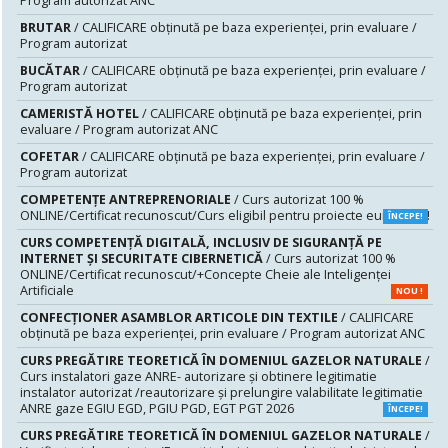
Program autorizat ANC
BRUTAR
/ CALIFICARE obținută pe baza experienței, prin evaluare /
Program autorizat
BUCĂTAR
/ CALIFICARE obținută pe baza experienței, prin evaluare /
Program autorizat
CAMERISTĂ HOTEL
/ CALIFICARE obținută pe baza experienței, prin
evaluare / Program autorizat ANC
COFETAR
/ CALIFICARE obținută pe baza experienței, prin evaluare /
Program autorizat
COMPETENȚE ANTREPRENORIALE
/ Curs autorizat 100 %
ONLINE/Certificat recunoscut/Curs eligibil pentru proiecte europene!
ÎNCEPE!
CURS COMPETENŢĂ DIGITALĂ, INCLUSIV DE SIGURANŢĂ PE
INTERNET ŞI SECURITATE CIBERNETICĂ
/ Curs autorizat 100 %
ONLINE/Certificat recunoscut/+Concepte Cheie ale Inteligenței
Artificiale
NOU !
CONFECȚIONER ASAMBLOR ARTICOLE DIN TEXTILE
/ CALIFICARE
obținută pe baza experienței, prin evaluare / Program autorizat ANC
CURS PREGĂTIRE TEORETICĂ ÎN DOMENIUL GAZELOR NATURALE
/
Curs instalatori gaze ANRE- autorizare și obtinere legitimatie
instalator autorizat /reautorizare și prelungire valabilitate legitimatie
ANRE gaze EGIU EGD, PGIU PGD, EGT PGT 2026
ÎNCEPE!
CURS PREGĂTIRE TEORETICĂ ÎN DOMENIUL GAZELOR NATURALE
/