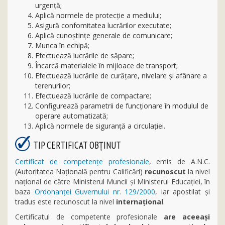
urgenţă;
Aplică normele de protecție a mediului;
Asigură confomitatea lucrărilor executate;
Aplică cunoștințe generale de comunicare;
Munca în echipă;
Efectuează lucrările de săpare;
Încarcă materialele în mijloace de transport;
Efectuează lucrările de curăţare, nivelare şi afânare a
terenurilor;
Efectuează lucrările de compactare;
Configurează parametrii de funcționare în modulul de
operare automatizată;
Aplică normele de siguranţă a circulaţiei.
TIP CERTIFICAT OBȚINUT
Certificat de competențe profesionale
, emis de A.N.C.
(Autoritatea Națională pentru Calificări)
recunoscut
la nivel
național de către Ministerul Muncii şi Ministerul Educaţiei, în
baza
Ordonanței Guvernului nr. 129/2000
, iar apostilat și
tradus este recunoscut la nivel
internațional
.
Certificatul de competente profesionale
are aceeași