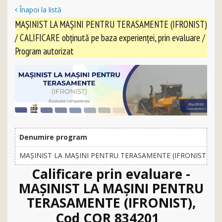
Înapoi la listă
MAŞINIST LA MAŞINI PENTRU TERASAMENTE (IFRONIST)
/ CALIFICARE obținută pe baza experienței, prin evaluare /
Program autorizat
Denumire program
C
MAŞINIST LA MAŞINI PENTRU TERASAMENTE (IFRONIST)
P
Calificare prin evaluare -
MAŞINIST LA MAŞINI PENTRU
TERASAMENTE (IFRONIST),
Cod COR 834201