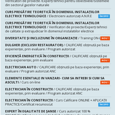
Verificatori de proiecte /Experţi tehnici pentru obiectivele/sistemele
din sectorul gazelor naturale
CURS PREGĂTIRE TEORETICĂ ÎN DOMENIUL INSTALAŢIILOR
ELECTRICE TEHNOLOGICE
/ Electricieni autorizaţi A.N.R.E
ÎNCEPE!
CURS PREGĂTIRE TEORETICĂ ÎN DOMENIUL INSTALAŢIILOR
ELECTRICE TEHNOLOGICE
/ Verificatori de proiecte/Experţi tehnici
de calitate şi extrajudiciar în domeniul instalatiilor electrice
DIVERSITATE ȘI INCLUZIUNE ÎN ORGANIZAȚIE
/ Training ON-LINE
NOU !
DULGHER (EXCLUSIV RESTAURATOR)
/ CALIFICARE obținută pe baza
experienței, prin evaluare / Program autorizat
EFICIENȚĂ ENERGETICĂ ÎN CONSTRUCȚII
/ CALIFICARE obținută pe
baza experienței, prin evaluare
NOU !
ELECTRICIAN AUTO
/ CALIFICARE obținută pe baza experienței, prin
evaluare / Program autorizat ANC
ELEMENTE ESENTIALE IN VANZARI- CUM SA INTREBI SI CUM SA
ASCULTI
/ Curs on-line
NOU !
ELECTRICIAN ÎN CONSTRUCȚII
/ CALIFICARE obținută pe baza
experienței, prin evaluare / Program autorizat ANC
ELECTRICIAN ÎN CONSTRUCȚII
/ Curs Calificare ONLINE + APLICAȚII
PRACTICE/Certificat recunoscut
ÎNCEPE!
EXPERT ÎN EGALITATE DE ȘANSE
/ Curs autorizat 100 %