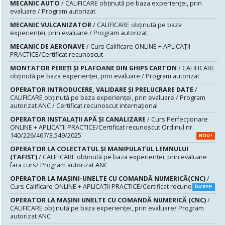
MECANIC AUTO
/ CALIFICARE obținută pe baza experienței, prin
evaluare / Program autorizat
MECANIC VULCANIZATOR
/ CALIFICARE obținută pe baza
experienței, prin evaluare / Program autorizat
MECANIC DE AERONAVE
/ Curs Calificare ONLINE + APLICAȚII
PRACTICE/Certificat recunoscut
MONTATOR PEREŢI ŞI PLAFOANE DIN GHIPS CARTON
/ CALIFICARE
obținută pe baza experienței, prin evaluare / Program autorizat
OPERATOR INTRODUCERE, VALIDARE ȘI PRELUCRARE DATE
/
CALIFICARE obținută pe baza experienței, prin evaluare / Program
autorizat ANC / Certificat recunoscut internațional
OPERATOR INSTALAȚII APĂ ȘI CANALIZARE
/ Curs Perfecționare
ONLINE + APLICAȚII PRACTICE/Certificat recunoscut Ordinul nr.
140/226/467/3.549/2025
NOU !
OPERATOR LA COLECTATUL ȘI MANIPULATUL LEMNULUI
(TAFIST)
/ CALIFICARE obținută pe baza experienței, prin evaluare
fara curs/ Program autorizat ANC
OPERATOR LA MAȘINI-UNELTE CU COMANDĂ NUMERICĂ(CNC)
/
Curs Calificare ONLINE + APLICAȚII PRACTICE/Certificat recunoscut
ÎNCEPE!
OPERATOR LA MAŞINI UNELTE CU COMANDĂ NUMERICĂ (CNC)
/
CALIFICARE obținută pe baza experienței, prin evaluare/ Program
autorizat ANC