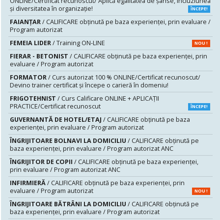
ONLINE/Certificat recunoscut/ Aplică egalitatea de șanse, incluziunea
și diversitatea în organizație!
ÎNCEPE!
FAIANŢAR
/ CALIFICARE obținută pe baza experienței, prin evaluare /
Program autorizat
FEMEIA LIDER
/ Training ON-LINE
NOU !
FIERAR - BETONIST
/ CALIFICARE obținută pe baza experienței, prin
evaluare / Program autorizat
FORMATOR
/ Curs autorizat 100 % ONLINE/Certificat recunoscut/
Devino trainer certificat și începe o carieră în domeniu!
FRIGOTEHNIST
/ Curs Calificare ONLINE + APLICAȚII
PRACTICE/Certificat recunoscut
ÎNCEPE!
GUVERNANTĂ DE HOTEL/ETAJ
/ CALIFICARE obținută pe baza
experienței, prin evaluare / Program autorizat
ÎNGRIJITOARE BOLNAVI LA DOMICILIU
/ CALIFICARE obținută pe
baza experienței, prin evaluare / Program autorizat ANC
ÎNGRIJITOR DE COPII
/ CALIFICARE obținută pe baza experienței,
prin evaluare / Program autorizat ANC
INFIRMIERĂ
/ CALIFICARE obținută pe baza experienței, prin
evaluare / Program autorizat
NOU !
ÎNGRIJITOARE BĂTRÂNI LA DOMICILIU
/ CALIFICARE obținută pe
baza experienței, prin evaluare / Program autorizat