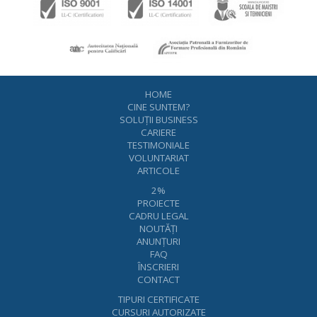
HOME
CINE SUNTEM?
SOLUŢII BUSINESS
CARIERE
TESTIMONIALE
VOLUNTARIAT
ARTICOLE
2%
PROIECTE
CADRU LEGAL
NOUTĂŢI
ANUNŢURI
FAQ
ÎNSCRIERI
CONTACT
TIPURI CERTIFICATE
CURSURI AUTORIZATE