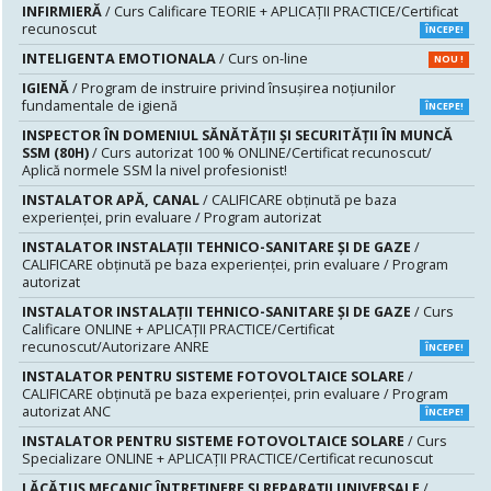
INFIRMIERĂ
/ Curs Calificare TEORIE + APLICAȚII PRACTICE/Certificat
recunoscut
ÎNCEPE!
INTELIGENTA EMOTIONALA
/ Curs on-line
NOU !
IGIENĂ
/ Program de instruire privind însuşirea noţiunilor
fundamentale de igienă
ÎNCEPE!
INSPECTOR ÎN DOMENIUL SĂNĂTĂŢII ŞI SECURITĂŢII ÎN MUNCĂ
SSM (80H)
/ Curs autorizat 100 % ONLINE/Certificat recunoscut/
Aplică normele SSM la nivel profesionist!
INSTALATOR APĂ, CANAL
/ CALIFICARE obținută pe baza
experienței, prin evaluare / Program autorizat
INSTALATOR INSTALAȚII TEHNICO-SANITARE ȘI DE GAZE
/
CALIFICARE obținută pe baza experienței, prin evaluare / Program
autorizat
INSTALATOR INSTALAŢII TEHNICO-SANITARE ŞI DE GAZE
/ Curs
Calificare ONLINE + APLICAȚII PRACTICE/Certificat
recunoscut/Autorizare ANRE
ÎNCEPE!
INSTALATOR PENTRU SISTEME FOTOVOLTAICE SOLARE
/
CALIFICARE obținută pe baza experienței, prin evaluare / Program
autorizat ANC
ÎNCEPE!
INSTALATOR PENTRU SISTEME FOTOVOLTAICE SOLARE
/ Curs
Specializare ONLINE + APLICAȚII PRACTICE/Certificat recunoscut
LĂCĂTUŞ MECANIC ÎNTREŢINERE ŞI REPARAŢII UNIVERSALE
/