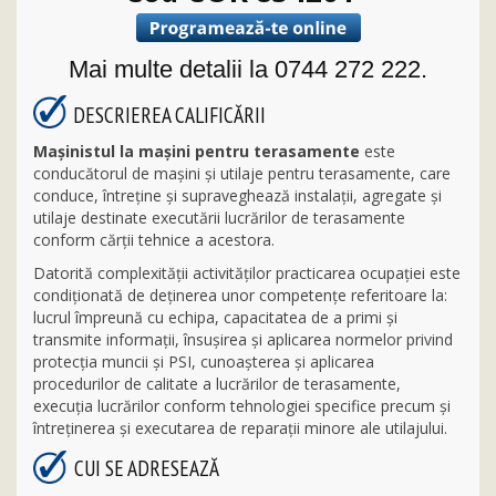
Mai multe detalii la 0744 272 222.
DESCRIEREA CALIFICĂRII
Maşinistul la maşini pentru terasamente
este
conducătorul de maşini şi utilaje pentru terasamente, care
conduce, întreţine şi supraveghează instalaţii, agregate şi
utilaje destinate executării lucrărilor de terasamente
conform cărţii tehnice a acestora.
Datorită complexităţii activităţilor practicarea ocupaţiei este
condiţionată de deţinerea unor competenţe referitoare la:
lucrul împreună cu echipa, capacitatea de a primi şi
transmite informaţii, însuşirea şi aplicarea normelor privind
protecţia muncii şi PSI, cunoaşterea şi aplicarea
procedurilor de calitate a lucrărilor de terasamente,
execuţia lucrărilor conform tehnologiei specifice precum şi
întreţinerea şi executarea de reparaţii minore ale utilajului.
CUI SE ADRESEAZĂ