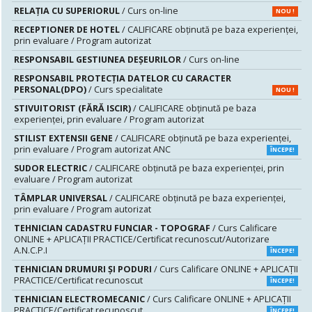
RELAȚIA CU SUPERIORUL
/ Curs on-line
NOU !
RECEPTIONER DE HOTEL
/ CALIFICARE obținută pe baza experienței,
prin evaluare / Program autorizat
RESPONSABIL GESTIUNEA DEŞEURILOR
/ Curs on-line
RESPONSABIL PROTECȚIA DATELOR CU CARACTER
PERSONAL(DPO)
/ Curs specialitate
NOU !
STIVUITORIST (FĂRĂ ISCIR)
/ CALIFICARE obținută pe baza
experienței, prin evaluare / Program autorizat
STILIST EXTENSII GENE
/ CALIFICARE obținută pe baza experienței,
prin evaluare / Program autorizat ANC
ÎNCEPE!
SUDOR ELECTRIC
/ CALIFICARE obținută pe baza experienței, prin
evaluare / Program autorizat
TÂMPLAR UNIVERSAL
/ CALIFICARE obținută pe baza experienței,
prin evaluare / Program autorizat
TEHNICIAN CADASTRU FUNCIAR - TOPOGRAF
/ Curs Calificare
ONLINE + APLICAȚII PRACTICE/Certificat recunoscut/Autorizare
A.N.C.P.I
ÎNCEPE!
TEHNICIAN DRUMURI ŞI PODURI
/ Curs Calificare ONLINE + APLICAȚII
PRACTICE/Certificat recunoscut
ÎNCEPE!
TEHNICIAN ELECTROMECANIC
/ Curs Calificare ONLINE + APLICAȚII
PRACTICE/Certificat recunoscut
ÎNCEPE!