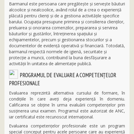
Barmanul este persoana care pregătește și servește băuturi
alcoolice și nealcoolice, având rolul de a crea o experiență
plăcută pentru clienți și de a gestiona activitățile specifice
barului. Ocupația presupune primirea și consilierea clienților,
preluarea și onorarea comenzilor, prepararea și servirea
băuturilor și gustărilor, întreținerea spațiului și
echipamentelor, precum și gestionarea stocurilor și a
documentelor de evidență operativă și financiară. Totodată,
barmanul respectă normele de igienă, securitate și
protecție a muncii, contribuind la buna desfășurare a
activității în unitatea de alimentație publică.
PROGRAMUL DE EVALUARE A COMPETENȚELOR
PROFESIONALE
Evaluarea reprezintă alternativa cursului de formare, în
condițiile în care aveți deja experiență în domeniu.
Calificarea se obține în urma evaluării competențelor prin
susținerea unui examen. Programul este autorizat de ANC,
iar certificatul este recunoscut internațional.
Evaluarea competențelor profesionale este un program
special conceput pentru acele persoane care au experiență