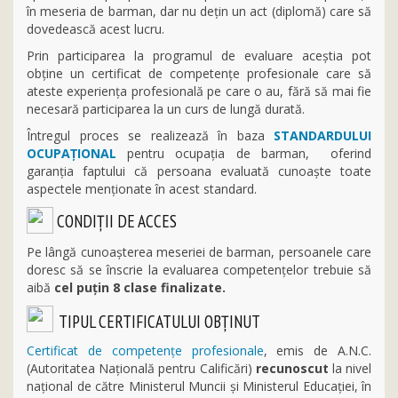
în meseria de barman, dar nu dețin un act (diplomă) care să
dovedească acest lucru.
Prin participarea la programul de evaluare aceștia pot
obține un certificat de competențe profesionale care să
ateste experiența profesională pe care o au, fără să mai fie
necesară participarea la un curs de lungă durată.
Întregul proces se realizează în baza
STANDARDULUI
OCUPAȚIONAL
pentru ocupația de barman, oferind
garanția faptului că persoana evaluată cunoaște toate
aspectele menționate în acest standard.
CONDIȚII DE ACCES
Pe lângă cunoașterea meseriei de barman, persoanele care
doresc să se înscrie la evaluarea competențelor trebuie să
aibă
cel puțin 8 clase finalizate.
TIPUL CERTIFICATULUI OBȚINUT
Certificat de competențe profesionale
, emis de A.N.C.
(Autoritatea Națională pentru Calificări)
recunoscut
la nivel
național de către Ministerul Muncii şi Ministerul Educaţiei, în