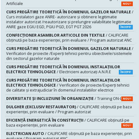
Artificiale
NOU !
CURS PREGĂTIRE TEORETICĂ ÎN DOMENIUL GAZELOR NATURALE
/
Curs instalatori gaze ANRE- autorizare și obtinere legitimatie
instalator autorizat /reautorizare și prelungire valabilitate legitimatie
ANRE gaze EGIU EGD, PGIU PGD, EGT PGT 2026
ÎNCEPE!
CONFECȚIONER ASAMBLOR ARTICOLE DIN TEXTILE
/ CALIFICARE
obținută pe baza experienței, prin evaluare / Program autorizat ANC
CURS PREGĂTIRE TEORETICĂ ÎN DOMENIUL GAZELOR NATURALE
/
Verificatori de proiecte /Experţi tehnici pentru obiectivele/sistemele
din sectorul gazelor naturale
CURS PREGĂTIRE TEORETICĂ ÎN DOMENIUL INSTALAŢIILOR
ELECTRICE TEHNOLOGICE
/ Electricieni autorizaţi A.N.R.E
ÎNCEPE!
CURS PREGĂTIRE TEORETICĂ ÎN DOMENIUL INSTALAŢIILOR
ELECTRICE TEHNOLOGICE
/ Verificatori de proiecte/Experţi tehnici
de calitate şi extrajudiciar în domeniul instalatiilor electrice
DIVERSITATE ȘI INCLUZIUNE ÎN ORGANIZAȚIE
/ Training ON-LINE
NOU !
DULGHER (EXCLUSIV RESTAURATOR)
/ CALIFICARE obținută pe baza
experienței, prin evaluare / Program autorizat
EFICIENȚĂ ENERGETICĂ ÎN CONSTRUCȚII
/ CALIFICARE obținută pe
baza experienței, prin evaluare
NOU !
ELECTRICIAN AUTO
/ CALIFICARE obținută pe baza experienței, prin
evaluare / Program autorizat ANC