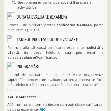
Gestionarea evidenţei operative şi financiare a
activității bar.
DURATA EVALUARE (EXAMEN)
Procesul de evaluare pentru
calificarea
BARMAN
poate
dura între
3 și 5 zile
.
TARIFUL PROCESULUI DE EVALUARE
Pentru a afla cât costă certificarea experienței,
solicită o
ofertă de preț
telefonic sau prin email la
adresa
evaluare@calificat.ro
.
PROGRAMĂRI
Centrul de evaluare Fundația FPIP Viitor organizează
săptămânal procese de evaluare, iar programarea se face
atât
telefonic cât și online, accesând butonul "Înscrie-te" de
mai jos.
Tel. 0744272222
Află mai multe informații despre cum poți obține calificarea
pe baza experienței
AICI.