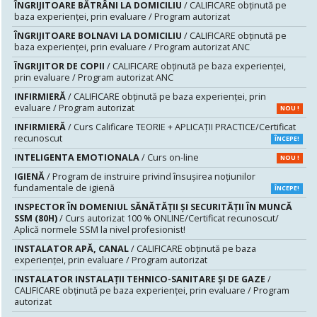
ÎNGRIJITOARE BĂTRÂNI LA DOMICILIU
/ CALIFICARE obținută pe
baza experienței, prin evaluare / Program autorizat
ÎNGRIJITOARE BOLNAVI LA DOMICILIU
/ CALIFICARE obținută pe
baza experienței, prin evaluare / Program autorizat ANC
ÎNGRIJITOR DE COPII
/ CALIFICARE obținută pe baza experienței,
prin evaluare / Program autorizat ANC
INFIRMIERĂ
/ CALIFICARE obținută pe baza experienței, prin
evaluare / Program autorizat
NOU !
INFIRMIERĂ
/ Curs Calificare TEORIE + APLICAȚII PRACTICE/Certificat
recunoscut
ÎNCEPE!
INTELIGENTA EMOTIONALA
/ Curs on-line
NOU !
IGIENĂ
/ Program de instruire privind însuşirea noţiunilor
fundamentale de igienă
ÎNCEPE!
INSPECTOR ÎN DOMENIUL SĂNĂTĂŢII ŞI SECURITĂŢII ÎN MUNCĂ
SSM (80H)
/ Curs autorizat 100 % ONLINE/Certificat recunoscut/
Aplică normele SSM la nivel profesionist!
INSTALATOR APĂ, CANAL
/ CALIFICARE obținută pe baza
experienței, prin evaluare / Program autorizat
INSTALATOR INSTALAȚII TEHNICO-SANITARE ȘI DE GAZE
/
CALIFICARE obținută pe baza experienței, prin evaluare / Program
autorizat