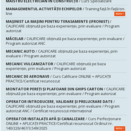
MAISTRU ELECTRICIAN ÎN CONSTRUCŢII
/ Curs Specializare
MANAGEMENTUL ACTIVITĂȚII ECHIPELOR
/ Training față în față/on-
line
NOU !
MAŞINIST LA MAŞINI PENTRU TERASAMENTE (IFRONIST)
/
CALIFICARE obținută pe baza experienței, prin evaluare / Program
autorizat
MĂCELAR
/ CALIFICARE obținută pe baza experienței, prin evaluare /
Program autorizat ANC
MECANIC AUTO
/ CALIFICARE obținută pe baza experienței, prin
evaluare / Program autorizat
MECANIC VULCANIZATOR
/ CALIFICARE obținută pe baza
experienței, prin evaluare / Program autorizat
MECANIC DE AERONAVE
/ Curs Calificare ONLINE + APLICAȚII
PRACTICE/Certificat recunoscut
MONTATOR PEREŢI ŞI PLAFOANE DIN GHIPS CARTON
/ CALIFICARE
obținută pe baza experienței, prin evaluare / Program autorizat
OPERATOR INTRODUCERE, VALIDARE ȘI PRELUCRARE DATE
/
CALIFICARE obținută pe baza experienței, prin evaluare / Program
autorizat ANC / Certificat recunoscut internațional
OPERATOR INSTALAȚII APĂ ȘI CANALIZARE
/ Curs Perfecționare
ONLINE + APLICAȚII PRACTICE/Certificat recunoscut Ordinul nr.
140/226/467/3.549/2025
NOU !