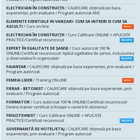
ELECTRICIAN ÎN CONSTRUCȚII
/ CALIFICARE obținută pe baza
experienței, prin evaluare / Program autorizat ANC
ELEMENTE ESENTIALE IN VANZARI- CUM SA INTREBI SI CUM SA
ASCULTI
/ Curs on-line
NOU !
ELECTRICIAN ÎN CONSTRUCȚII
/ Curs Calificare ONLINE + APLICAȚII
PRACTICE/Certificat recunoscut
ÎNCEPE!
EXPERT ÎN EGALITATE DE ȘANSE
/ Curs autorizat 100 %
ONLINE/Certificat recunoscut/ Aplică egalitatea de șanse, incluziunea
și diversitatea în organizație!
ÎNCEPE!
FAIANŢAR
/ CALIFICARE obținută pe baza experienței, prin evaluare /
Program autorizat
FEMEIA LIDER
/ Training ON-LINE
NOU !
FIERAR - BETONIST
/ CALIFICARE obținută pe baza experienței, prin
evaluare / Program autorizat
FORMATOR
/ Curs autorizat 100 % ONLINE/Certificat recunoscut/
Devino trainer certificat și începe o carieră în domeniu!
FRIGOTEHNIST
/ Curs Calificare ONLINE + APLICAȚII
PRACTICE/Certificat recunoscut
ÎNCEPE!
GUVERNANTĂ DE HOTEL/ETAJ
/ CALIFICARE obținută pe baza
experienței, prin evaluare / Program autorizat