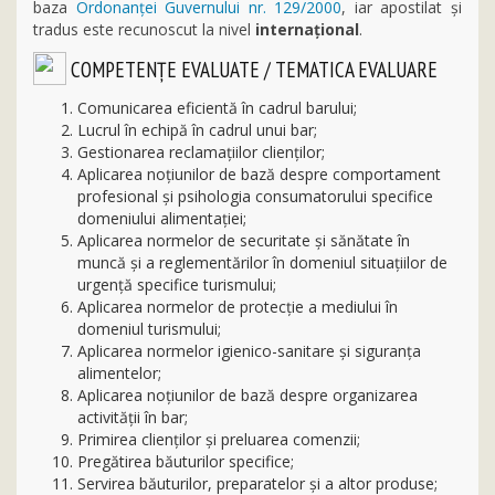
baza
Ordonanței Guvernului nr. 129/2000
, iar apostilat și
tradus este recunoscut la nivel
internațional
.
COMPETENŢE EVALUATE / TEMATICA EVALUARE
Comunicarea eficientă în cadrul barului;
Lucrul în echipă în cadrul unui bar;
Gestionarea reclamațiilor clienților;
Aplicarea noțiunilor de bază despre comportament
profesional și psihologia consumatorului specifice
domeniului alimentației;
Aplicarea normelor de securitate şi sănătate în
muncă și a reglementărilor în domeniul situațiilor de
urgență specifice turismului;
Aplicarea normelor de protecţie a mediului în
domeniul turismului;
Aplicarea normelor igienico-sanitare și siguranța
alimentelor;
Aplicarea noțiunilor de bază despre organizarea
activității în bar;
Primirea clienţilor şi preluarea comenzii;
Pregătirea băuturilor specifice;
Servirea băuturilor, preparatelor şi a altor produse;