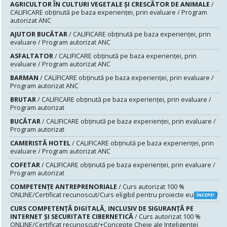
AGRICULTOR ÎN CULTURI VEGETALE ȘI CRESCĂTOR DE ANIMALE
/
CALIFICARE obținută pe baza experienței, prin evaluare / Program
autorizat ANC
AJUTOR BUCĂTAR
/ CALIFICARE obținută pe baza experienței, prin
evaluare / Program autorizat ANC
ASFALTATOR
/ CALIFICARE obținută pe baza experienței, prin
evaluare / Program autorizat ANC
BARMAN
/ CALIFICARE obținută pe baza experienței, prin evaluare /
Program autorizat ANC
BRUTAR
/ CALIFICARE obținută pe baza experienței, prin evaluare /
Program autorizat
BUCĂTAR
/ CALIFICARE obținută pe baza experienței, prin evaluare /
Program autorizat
CAMERISTĂ HOTEL
/ CALIFICARE obținută pe baza experienței, prin
evaluare / Program autorizat ANC
COFETAR
/ CALIFICARE obținută pe baza experienței, prin evaluare /
Program autorizat
COMPETENȚE ANTREPRENORIALE
/ Curs autorizat 100 %
ONLINE/Certificat recunoscut/Curs eligibil pentru proiecte europene!
ÎNCEPE!
CURS COMPETENŢĂ DIGITALĂ, INCLUSIV DE SIGURANŢĂ PE
INTERNET ŞI SECURITATE CIBERNETICĂ
/ Curs autorizat 100 %
ONLINE/Certificat recunoscut/+Concepte Cheie ale Inteligenței