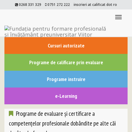
0268 331 329
0751 272 222
inscrieri at calificat dot ro
Togg
navi
Cursuri autorizate
Programe de calificare prin evaluare
Programe instruire
e-Learning
Programe de evaluare și certificare a
competențelor profesionale dobândite pe alte căi