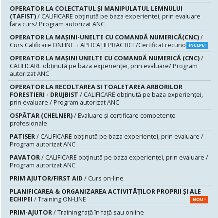
OPERATOR LA COLECTATUL ȘI MANIPULATUL LEMNULUI
(TAFIST)
/ CALIFICARE obținută pe baza experienței, prin evaluare
fara curs/ Program autorizat ANC
OPERATOR LA MAȘINI-UNELTE CU COMANDĂ NUMERICĂ(CNC)
/
Curs Calificare ONLINE + APLICAȚII PRACTICE/Certificat recunoscut
ÎNCEPE!
OPERATOR LA MAŞINI UNELTE CU COMANDĂ NUMERICĂ (CNC)
/
CALIFICARE obținută pe baza experienței, prin evaluare/ Program
autorizat ANC
OPERATOR LA RECOLTAREA SI TOALETAREA ARBORILOR
FORESTIERI - DRUJBIST
/ CALIFICARE obținută pe baza experienței,
prin evaluare / Program autorizat ANC
OSPĂTAR (CHELNER)
/ Evaluare şi certificare competenţe
profesionale
PATISER
/ CALIFICARE obținută pe baza experienței, prin evaluare /
Program autorizat ANC
PAVATOR
/ CALIFICARE obținută pe baza experienței, prin evaluare /
Program autorizat ANC
PRIM AJUTOR/FIRST AID
/ Curs on-line
PLANIFICAREA & ORGANIZAREA ACTIVITĂȚILOR PROPRII ȘI ALE
ECHIPEI
/ Training ON-LINE
NOU !
PRIM-AJUTOR
/ Training față în față sau online