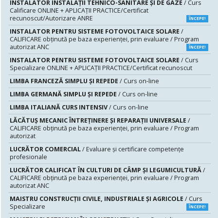
INSTALATOR INSTALAŢII TEHNICO-SANITARE ŞI DE GAZE
/ Curs
Calificare ONLINE + APLICAȚII PRACTICE/Certificat
recunoscut/Autorizare ANRE
ÎNCEPE!
INSTALATOR PENTRU SISTEME FOTOVOLTAICE SOLARE
/
CALIFICARE obținută pe baza experienței, prin evaluare / Program
autorizat ANC
ÎNCEPE!
INSTALATOR PENTRU SISTEME FOTOVOLTAICE SOLARE
/ Curs
Specializare ONLINE + APLICAȚII PRACTICE/Certificat recunoscut
LIMBA FRANCEZĂ SIMPLU ȘI REPEDE
/ Curs on-line
LIMBA GERMANĂ SIMPLU ȘI REPEDE
/ Curs on-line
LIMBA ITALIANĂ CURS INTENSIV
/ Curs on-line
LĂCĂTUŞ MECANIC ÎNTREŢINERE ŞI REPARAŢII UNIVERSALE
/
CALIFICARE obținută pe baza experienței, prin evaluare / Program
autorizat
LUCRĂTOR COMERCIAL
/ Evaluare şi certificare competenţe
profesionale
LUCRĂTOR CALIFICAT ÎN CULTURI DE CÂMP ȘI LEGUMICULTURĂ
/
CALIFICARE obținută pe baza experienței, prin evaluare / Program
autorizat ANC
MAISTRU CONSTRUCŢII CIVILE, INDUSTRIALE ŞI AGRICOLE
/ Curs
Specializare
ÎNCEPE!