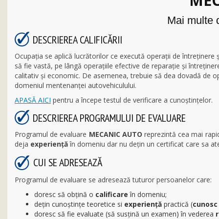
MEC
Mai multe d
DESCRIEREA CALIFICĂRII
Ocupația se aplică lucrătorilor ce execută operații de întreținere
să fie vastă, pe lângă operațiile efective de reparație și întrețin
calitativ și economic. De asemenea, trebuie să dea dovadă de oper
domeniul mentenanței autovehiculului.
APASĂ AICI
pentru a începe testul de verificare a cunoștințelor.
DESCRIEREA PROGRAMULUI DE EVALUARE
Programul de evaluare
MECANIC AUTO
reprezintă cea mai rapi
deja
experiență
în domeniu dar nu dețin un certificat care sa a
CUI SE ADRESEAZĂ
Programul de evaluare se adresează tuturor persoanelor care:
doresc să obţină o
calificare
în domeniu;
dețin cunoștințe teoretice si
experienţă
practică (
cunosc
doresc să fie evaluate (să susțină un examen) în vederea