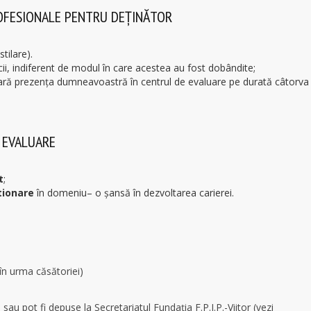
OFESIONALE PENTRU DEȚINĂTOR
stilare).
i, indiferent de modul în care acestea au fost dobândite;
sară prezenţa dumneavoastră în centrul de evaluare pe durată câtorva z
 EVALUARE
t
;
tionare
în domeniu– o şansă în dezvoltarea carierei.
în urma căsătoriei)
o
sau pot fi depuse la Secretariatul Fundația F.P.I.P.-Viitor (vezi