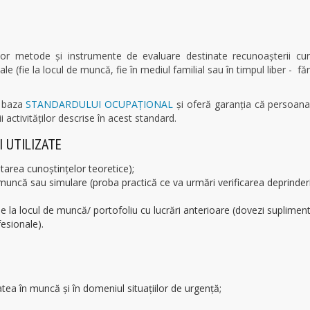
or metode şi instrumente de evaluare destinate recunoaşterii cuno
e (fie la locul de muncă, fie în mediul familial sau în timpul liber - fă
e baza
STANDARDULUI OCUPAŢIONAL
şi oferă garanţia că persoana 
activităţilor descrise în acest standard.
I UTILIZATE
starea cunoştinţelor teoretice);
 muncă sau simulare (proba practică ce va urmări verificarea deprinderi
de la locul de muncă/ portofoliu cu lucrări anterioare (dovezi suplimen
esionale).
tatea în muncă și în domeniul situațiilor de urgență;