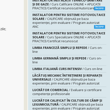
INSTALATOR INSTALAŢII TEHNICO-SANITARE
ŞI DE GAZE
/ Curs Calificare ONLINE + APLICAȚII
PRACTICE/Certificat recunoscut/Autorizare ANRE
ÎNCEPE!
INSTALATOR PENTRU SISTEME FOTOVOLTAICE
SOLARE
/ CALIFICARE obținută pe baza
experienței, prin evaluare / Program autorizat
ANC
ÎNCEPE!
ile;
INSTALATOR PENTRU SISTEME FOTOVOLTAICE
SOLARE
/ Curs Specializare ONLINE + APLICAȚII
PRACTICE/Certificat recunoscut
LIMBA FRANCEZĂ SIMPLU ȘI REPEDE
/ Curs on-
line
LIMBA GERMANĂ SIMPLU ȘI REPEDE
/ Curs on-
line
LIMBA ITALIANĂ CURS INTENSIV
/ Curs on-line
LĂCĂTUŞ MECANIC ÎNTREŢINERE ŞI REPARAŢII
UNIVERSALE
/ CALIFICARE obținută pe baza
experienței, prin evaluare / Program autorizat
LUCRĂTOR COMERCIAL
/ Evaluare şi certificare
competenţe profesionale
LUCRĂTOR CALIFICAT ÎN CULTURI DE CÂMP ȘI
LEGUMICULTURĂ
/ CALIFICARE obținută pe baza
experienței, prin evaluare / Program autorizat