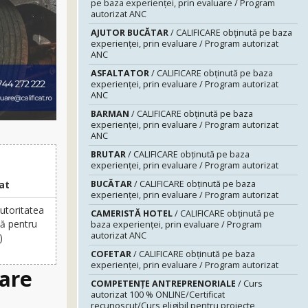
pe baza experienței, prin evaluare / Program
autorizat ANC
AJUTOR BUCĂTAR
/ CALIFICARE obținută pe baza
experienței, prin evaluare / Program autorizat
ANC
ASFALTATOR
/ CALIFICARE obținută pe baza
experienței, prin evaluare / Program autorizat
ANC
BARMAN
/ CALIFICARE obținută pe baza
experienței, prin evaluare / Program autorizat
ANC
BRUTAR
/ CALIFICARE obținută pe baza
experienței, prin evaluare / Program autorizat
BUCĂTAR
/ CALIFICARE obținută pe baza
at
experienței, prin evaluare / Program autorizat
Autoritatea
CAMERISTĂ HOTEL
/ CALIFICARE obținută pe
ă pentru
baza experienței, prin evaluare / Program
autorizat ANC
)
COFETAR
/ CALIFICARE obținută pe baza
experienței, prin evaluare / Program autorizat
uare
COMPETENȚE ANTREPRENORIALE
/ Curs
autorizat 100 % ONLINE/Certificat
recunoscut/Curs eligibil pentru proiecte