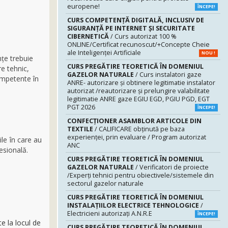
europene!
ÎNCEPE!
CURS COMPETENŢĂ DIGITALĂ, INCLUSIV DE
SIGURANŢĂ PE INTERNET ŞI SECURITATE
CIBERNETICĂ
/ Curs autorizat 100 %
ONLINE/Certificat recunoscut/+Concepte Cheie
ale Inteligenței Artificiale
NOU !
nțe trebuie
CURS PREGĂTIRE TEORETICĂ ÎN DOMENIUL
re tehnic,
GAZELOR NATURALE
/ Curs instalatori gaze
ompetente în
ANRE- autorizare și obtinere legitimatie instalator
autorizat /reautorizare și prelungire valabilitate
legitimatie ANRE gaze EGIU EGD, PGIU PGD, EGT
PGT 2026
ÎNCEPE!
CONFECȚIONER ASAMBLOR ARTICOLE DIN
TEXTILE
/ CALIFICARE obținută pe baza
experienței, prin evaluare / Program autorizat
ile în care au
ANC
sională.
CURS PREGĂTIRE TEORETICĂ ÎN DOMENIUL
GAZELOR NATURALE
/ Verificatori de proiecte
/Experţi tehnici pentru obiectivele/sistemele din
sectorul gazelor naturale
CURS PREGĂTIRE TEORETICĂ ÎN DOMENIUL
INSTALAŢIILOR ELECTRICE TEHNOLOGICE
/
Electricieni autorizaţi A.N.R.E
ÎNCEPE!
e la locul de
CURS PREGĂTIRE TEORETICĂ ÎN DOMENIUL