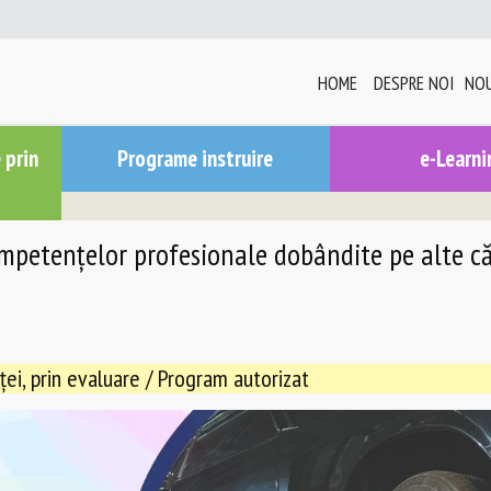
HOME
DESPRE NOI
NOU
 prin
Programe instruire
e-Learni
ompetențelor profesionale dobândite pe alte că
i, prin evaluare / Program autorizat