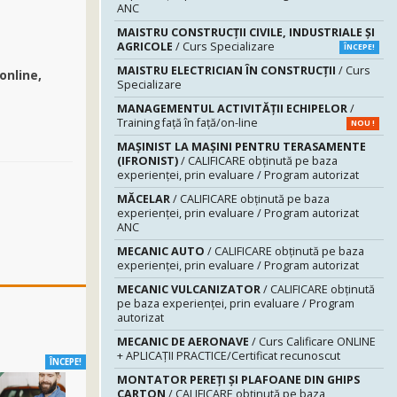
ANC
MAISTRU CONSTRUCŢII CIVILE, INDUSTRIALE ŞI
AGRICOLE
/ Curs Specializare
ÎNCEPE!
MAISTRU ELECTRICIAN ÎN CONSTRUCŢII
/ Curs
 online,
Specializare
MANAGEMENTUL ACTIVITĂȚII ECHIPELOR
/
Training față în față/on-line
NOU !
MAŞINIST LA MAŞINI PENTRU TERASAMENTE
(IFRONIST)
/ CALIFICARE obținută pe baza
experienței, prin evaluare / Program autorizat
MĂCELAR
/ CALIFICARE obținută pe baza
experienței, prin evaluare / Program autorizat
ANC
MECANIC AUTO
/ CALIFICARE obținută pe baza
experienței, prin evaluare / Program autorizat
MECANIC VULCANIZATOR
/ CALIFICARE obținută
pe baza experienței, prin evaluare / Program
autorizat
MECANIC DE AERONAVE
/ Curs Calificare ONLINE
+ APLICAȚII PRACTICE/Certificat recunoscut
ÎNCEPE!
MONTATOR PEREŢI ŞI PLAFOANE DIN GHIPS
CARTON
/ CALIFICARE obținută pe baza