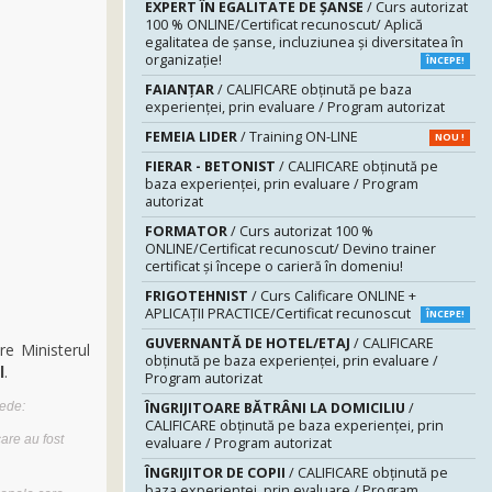
EXPERT ÎN EGALITATE DE ȘANSE
/ Curs autorizat
100 % ONLINE/Certificat recunoscut/ Aplică
egalitatea de șanse, incluziunea și diversitatea în
organizație!
ÎNCEPE!
FAIANŢAR
/ CALIFICARE obținută pe baza
experienței, prin evaluare / Program autorizat
FEMEIA LIDER
/ Training ON-LINE
NOU !
FIERAR - BETONIST
/ CALIFICARE obținută pe
baza experienței, prin evaluare / Program
autorizat
FORMATOR
/ Curs autorizat 100 %
ONLINE/Certificat recunoscut/ Devino trainer
certificat și începe o carieră în domeniu!
FRIGOTEHNIST
/ Curs Calificare ONLINE +
APLICAȚII PRACTICE/Certificat recunoscut
ÎNCEPE!
GUVERNANTĂ DE HOTEL/ETAJ
/ CALIFICARE
re Ministerul
obținută pe baza experienței, prin evaluare /
l
.
Program autorizat
ÎNGRIJITOARE BĂTRÂNI LA DOMICILIU
/
vede:
CALIFICARE obținută pe baza experienței, prin
are au fost
evaluare / Program autorizat
ÎNGRIJITOR DE COPII
/ CALIFICARE obținută pe
baza experienței, prin evaluare / Program