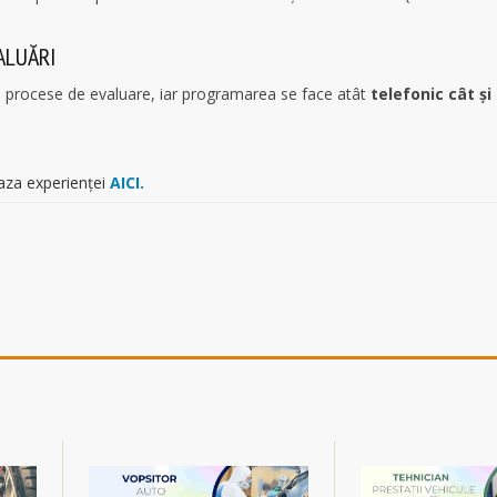
ALUĂRI
l procese de evaluare, iar programarea se face atât
telefonic cât și
baza experienței
AICI.