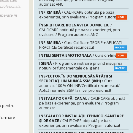
ionale care
autorizat ANC
 profesională.
INFIRMIERĂ
/ CALIFICARE obținută pe baza
liberate în
experienței, prin evaluare / Program autorizat
NOU !
ÎNGRIJITOARE BOLNAVI LA DOMICILIU
/
CALIFICARE obținută pe baza experienței, prin
evaluare / Program autorizat ANC
INFIRMIERĂ
/ Curs Calificare TEORIE + APLICAȚII
PRACTICE/Certificat recunoscut
ÎNCEPE!
INTELIGENTA EMOTIONALA
/ Curs on-line
NOU !
IGIENĂ
/ Program de instruire privind însuşirea
noţiunilor fundamentale de igienă
ÎNCEPE!
INSPECTOR ÎN DOMENIUL SĂNĂTĂŢII ŞI
SECURITĂŢII ÎN MUNCĂ SSM (80H)
/ Curs
autorizat 100 % ONLINE/Certificat recunoscut/
Aplică normele SSM la nivel profesionist!
INSTALATOR APĂ, CANAL
/ CALIFICARE obținută
pe baza experienței, prin evaluare / Program
ă pentru
autorizat
INSTALATOR INSTALAȚII TEHNICO-SANITARE
 formare
ȘI DE GAZE
/ CALIFICARE obținută pe baza
experienței, prin evaluare / Program autorizat