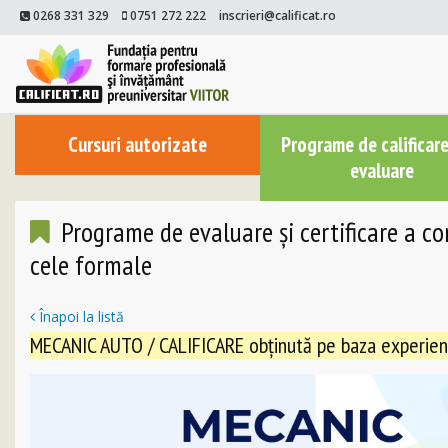
0268 331 329
0751 272 222
inscrieri@calificat.ro
Cursuri autorizate
Programe de calificare
evaluare
Programe de evaluare și certificare a c
cele formale
Înapoi la listă
MECANIC AUTO / CALIFICARE obținută pe baza experiențe