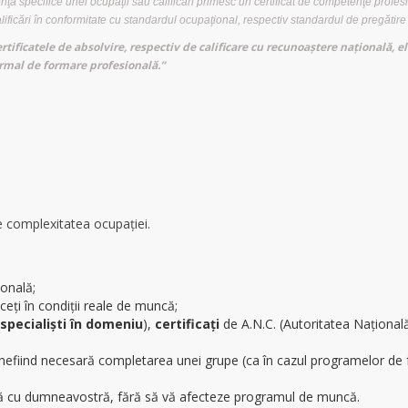
 specifice unei ocupaţii sau calificări primesc un certificat de competenţe profes
ficări în conformitate cu standardul ocupaţional, respectiv standardul de pregătire
ertificatele de absolvire, respectiv de calificare cu recunoaştere naţională, e
rmal de formare profesională.”
de complexitatea ocupației.
onală;
ți în condiţii reale de muncă;
specialişti în domeniu
),
certificaţi
de A.N.C. (Autoritatea Naţional
 nefiind necesară completarea unei grupe (ca în cazul programelor de
ună cu dumneavostră, fără să vă afecteze programul de muncă.