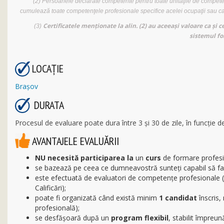
(2) Persoanele declarate competente pentru toate unităţile de competenţă
cumulează toate competenţele profesionale specifice acelei ocupaţii sau cali
Certificatele menţionate la alin. (2) au aceeaşi valoare ca şi c
(3)
sistemul fo
LOCAŢIE
Braşov
DURATA
Procesul de evaluare poate dura între 3 și 30 de zile, în funcție 
AVANTAJELE EVALUĂRII
NU necesită participarea la
un
curs
de formare profesi
se bazează pe ceea ce dumneavostră sunteți capabil să face
este efectuată de evaluatori de competențe profesionale (
Calificări);
poate fi organizată când există minim
1 candidat
înscris,
profesională);
se desfăşoară după un
program flexibil
, stabilit împre