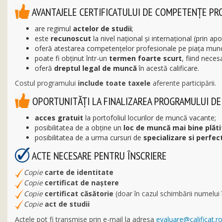
AVANTAJELE CERTIFICATULUI DE COMPETENȚE PR
are regimul
actelor de studii
;
este
recunoscut
la nivel naţional şi internaţional (prin apo
oferă atestarea competenţelor profesionale pe piața munci
poate fi obținut într-un
termen foarte scurt
, fiind nece
oferă
dreptul legal de muncă
în acestă calificare.
Costul programului
include toate taxele
aferente participării.
OPORTUNITĂŢI LA FINALIZAREA PROGRAMULUI DE
acces gratuit
la portofoliul locurilor de muncă vacante;
posibilitatea de a obține un
loc de muncă mai bine plăti
posibilitatea de a urma cursuri de
specializare si perfec
ACTE NECESARE PENTRU ÎNSCRIERE
Copie
carte de identitate
Copie
certificat de naștere
Copie
certificat căsătorie
(doar în cazul schimbării numelui 
Copie
act de studii
Actele pot fi transmise prin e-mail la adresa
evaluare@calificat.r