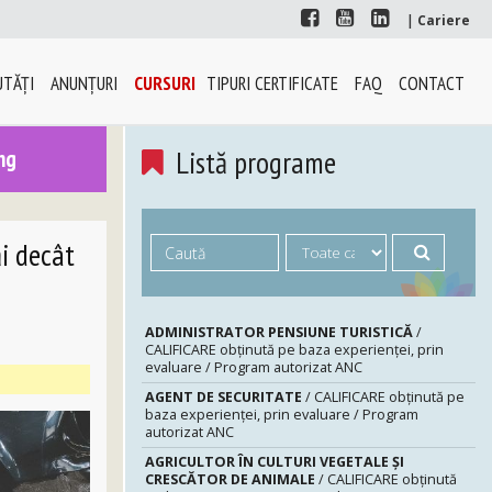
|
Cariere
TĂŢI
ANUNŢURI
CURSURI
TIPURI CERTIFICATE
FAQ
CONTACT
Listă programe
ng
i decât
ADMINISTRATOR PENSIUNE TURISTICĂ
/
CALIFICARE obținută pe baza experienței, prin
evaluare / Program autorizat ANC
AGENT DE SECURITATE
/ CALIFICARE obținută pe
baza experienței, prin evaluare / Program
autorizat ANC
AGRICULTOR ÎN CULTURI VEGETALE ȘI
CRESCĂTOR DE ANIMALE
/ CALIFICARE obținută