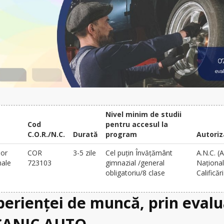
Nivel minim de studii
Cod
pentru accesul la
C.O.R./N.C.
Durată
program
Autoriz
lor
COR
3-5 zile
Cel puțin Învățământ
A.N.C. (
male
723103
gimnazial /general
Național
obligatoriu/8 clase
Calificări
xperienței de muncă, prin eval