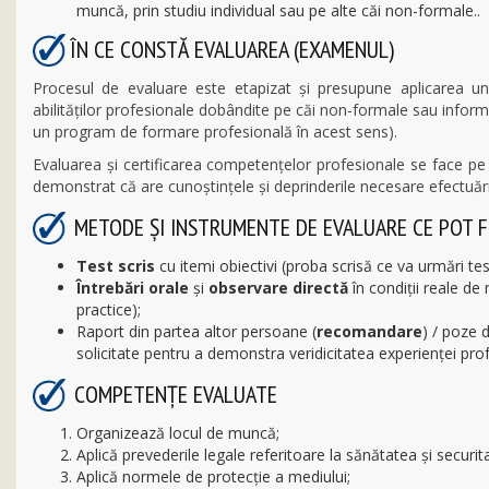
muncă, prin studiu individual sau pe alte căi non-formale..
ÎN CE CONSTĂ EVALUAREA (EXAMENUL)
Procesul de evaluare este etapizat şi presupune aplicarea un
abilităţilor profesionale dobândite pe căi non-formale sau informal
un program de formare profesională în acest sens).
Evaluarea şi certificarea competenţelor profesionale se face p
demonstrat că are cunoştinţele şi deprinderile necesare efectuării 
METODE ȘI INSTRUMENTE DE EVALUARE CE POT F
Test scris
cu itemi obiectivi (proba scrisă ce va urmări te
Întrebări orale
şi
observare directă
în condiţii reale de
practice);
Raport din partea altor persoane (
recomandare
) / poze 
solicitate pentru a demonstra veridicitatea experienţei prof
COMPETENŢE EVALUATE
Organizează locul de muncă;
Aplică prevederile legale referitoare la sănătatea și securi
Aplică normele de protecție a mediului;