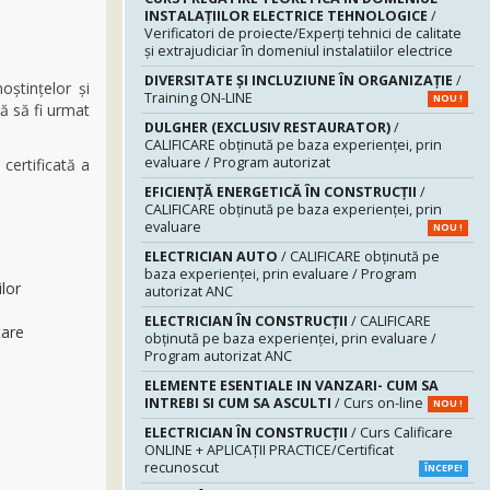
INSTALAŢIILOR ELECTRICE TEHNOLOGICE
/
Verificatori de proiecte/Experţi tehnici de calitate
şi extrajudiciar în domeniul instalatiilor electrice
DIVERSITATE ȘI INCLUZIUNE ÎN ORGANIZAȚIE
/
ştinţelor şi
Training ON-LINE
NOU !
ră să fi urmat
DULGHER (EXCLUSIV RESTAURATOR)
/
CALIFICARE obținută pe baza experienței, prin
evaluare / Program autorizat
certificată a
EFICIENȚĂ ENERGETICĂ ÎN CONSTRUCȚII
/
CALIFICARE obținută pe baza experienței, prin
evaluare
NOU !
ELECTRICIAN AUTO
/ CALIFICARE obținută pe
baza experienței, prin evaluare / Program
lor
autorizat ANC
ELECTRICIAN ÎN CONSTRUCȚII
/ CALIFICARE
tare
obținută pe baza experienței, prin evaluare /
Program autorizat ANC
ELEMENTE ESENTIALE IN VANZARI- CUM SA
INTREBI SI CUM SA ASCULTI
/ Curs on-line
NOU !
ELECTRICIAN ÎN CONSTRUCȚII
/ Curs Calificare
ONLINE + APLICAȚII PRACTICE/Certificat
recunoscut
ÎNCEPE!