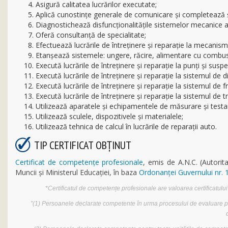
Asigură calitatea lucrărilor executate;
Aplică cunostințe generale de comunicare și completează 
Diagnostichează disfuncţionalităţile sistemelor mecanice a
Oferă consultanţă de specialitate;
Efectuează lucrările de întreţinere şi reparaţie la mecanis
Etanşează sistemele: ungere, răcire, alimentare cu combust
Execută lucrările de întreţinere şi reparaţie la punţi şi suspe
Execută lucrările de întreţinere şi reparaţie la sistemul de d
Execută lucrările de întreţinere şi reparaţie la sistemul de 
Execută lucrările de întreţinere şi reparaţie la sistemul de 
Utilizează aparatele și echipamentele de măsurare şi testa
Utilizează sculele, dispozitivele şi materialele;
Utilizează tehnica de calcul în lucrările de reparații auto.
TIP CERTIFICAT OBȚINUT
Certificat de competențe profesionale
, emis de A.N.C. (Autorit
Muncii şi Ministerul Educaţiei, în baza
Ordonanței Guvernului nr.
*Certificatul de competențe profesionale are valoarea certificatului 
”(1) Persoanele declarate competente în urma procesului de evaluare pri