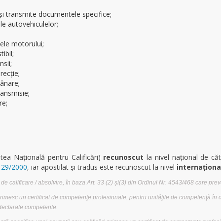
şi transmite documentele specifice;
le autovehiculelor;
mele motorului;
ibil;
nsii;
irecţie;
frânare;
transmisie;
re;
atea Națională pentru Calificări)
recunoscut
la nivel național de căt
 129/2000
, iar apostilat și tradus este recunoscut la nivel
internaționa
de calificare / absolvire, în baza Art. 33 (2) și(3) din Ordinul Nr. 4543/468 care pre
mesc un certificat de competenţe profesionale, pentru unităţile de competenţă în c
declarate competente.