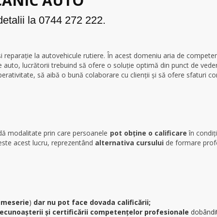
ANIC AUTO
etalii la 0744 272 222.
 și reparație la autovehicule rutiere. În acest domeniu aria de compete
ere auto, lucrătorii trebuind să ofere o soluție optimă din punct de vede
ativitate, să aibă o bună colaborare cu clienții și să ofere sfaturi c
dă modalitate prin care persoanele
pot obține o calificare
în condiți
teste acest lucru, reprezentând
alternativa cursului
de formare profe
 meserie
)
dar nu pot face dovada calificării;
recunoaşterii și certificării competenţelor profesionale
dobândit