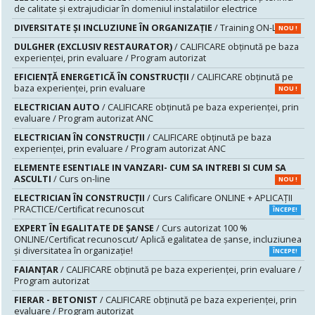
de calitate şi extrajudiciar în domeniul instalatiilor electrice
DIVERSITATE ȘI INCLUZIUNE ÎN ORGANIZAȚIE
/ Training ON-LINE
NOU !
DULGHER (EXCLUSIV RESTAURATOR)
/ CALIFICARE obținută pe baza
experienței, prin evaluare / Program autorizat
EFICIENȚĂ ENERGETICĂ ÎN CONSTRUCȚII
/ CALIFICARE obținută pe
baza experienței, prin evaluare
NOU !
ELECTRICIAN AUTO
/ CALIFICARE obținută pe baza experienței, prin
evaluare / Program autorizat ANC
ELECTRICIAN ÎN CONSTRUCȚII
/ CALIFICARE obținută pe baza
experienței, prin evaluare / Program autorizat ANC
ELEMENTE ESENTIALE IN VANZARI- CUM SA INTREBI SI CUM SA
ASCULTI
/ Curs on-line
NOU !
ELECTRICIAN ÎN CONSTRUCȚII
/ Curs Calificare ONLINE + APLICAȚII
PRACTICE/Certificat recunoscut
ÎNCEPE!
EXPERT ÎN EGALITATE DE ȘANSE
/ Curs autorizat 100 %
ONLINE/Certificat recunoscut/ Aplică egalitatea de șanse, incluziunea
și diversitatea în organizație!
ÎNCEPE!
FAIANŢAR
/ CALIFICARE obținută pe baza experienței, prin evaluare /
Program autorizat
FIERAR - BETONIST
/ CALIFICARE obținută pe baza experienței, prin
evaluare / Program autorizat