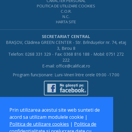
CARACTER PERSONAL
POLITICA DE UTILIZARE COOKIES
C.O.R.
N.C.
HARTA SITE
SECRETARIAT CENTRAL
BRAŞOV, Clădirea GREEN CENTER - Str. Brînduşelor nr. 74, etaj
3, Birou 8
Telefon: 0268 331 329 - Fax: 0368 816 188 - Mobil: 0751 272
222
E-mail:
office@calificat.ro
Program funcţionare: Luni-Vineri între orele 09:00 -17:00
Prin utilizarea acestui site web sunteti de
acord sa utilizam modulele cookie |
Politica de utilizare cookies
|
Politica de
confidentialitate si prelucrare date cu