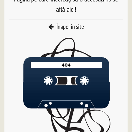
află aici!
Înapoi în site