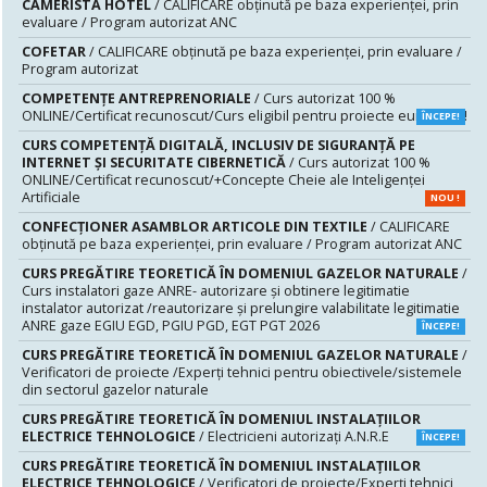
CAMERISTĂ HOTEL
/ CALIFICARE obținută pe baza experienței, prin
evaluare / Program autorizat ANC
COFETAR
/ CALIFICARE obținută pe baza experienței, prin evaluare /
Program autorizat
COMPETENȚE ANTREPRENORIALE
/ Curs autorizat 100 %
ONLINE/Certificat recunoscut/Curs eligibil pentru proiecte europene!
ÎNCEPE!
CURS COMPETENŢĂ DIGITALĂ, INCLUSIV DE SIGURANŢĂ PE
INTERNET ŞI SECURITATE CIBERNETICĂ
/ Curs autorizat 100 %
ONLINE/Certificat recunoscut/+Concepte Cheie ale Inteligenței
Artificiale
NOU !
CONFECȚIONER ASAMBLOR ARTICOLE DIN TEXTILE
/ CALIFICARE
obținută pe baza experienței, prin evaluare / Program autorizat ANC
CURS PREGĂTIRE TEORETICĂ ÎN DOMENIUL GAZELOR NATURALE
/
Curs instalatori gaze ANRE- autorizare și obtinere legitimatie
instalator autorizat /reautorizare și prelungire valabilitate legitimatie
ANRE gaze EGIU EGD, PGIU PGD, EGT PGT 2026
ÎNCEPE!
CURS PREGĂTIRE TEORETICĂ ÎN DOMENIUL GAZELOR NATURALE
/
Verificatori de proiecte /Experţi tehnici pentru obiectivele/sistemele
din sectorul gazelor naturale
CURS PREGĂTIRE TEORETICĂ ÎN DOMENIUL INSTALAŢIILOR
ELECTRICE TEHNOLOGICE
/ Electricieni autorizaţi A.N.R.E
ÎNCEPE!
CURS PREGĂTIRE TEORETICĂ ÎN DOMENIUL INSTALAŢIILOR
ELECTRICE TEHNOLOGICE
/ Verificatori de proiecte/Experţi tehnici