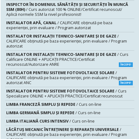
INSPECTOR ÎN DOMENIUL SĂNĂTĂŢII ŞI SECURITĂŢII ÎN MUNCĂ
SSM (80H)
/ Curs autorizat 100 % ONLINE/Certificat recunoscut/
Aplică normele SSM la nivel profesionist!
INSTALATOR APĂ, CANAL
/ CALIFICARE obținută pe baza
experienței, prin evaluare / Program autorizat
INSTALATOR INSTALAȚII TEHNICO-SANITARE ȘI DE GAZE
/
CALIFICARE obținută pe baza experienței, prin evaluare / Program
autorizat
INSTALATOR INSTALAŢII TEHNICO-SANITARE ŞI DE GAZE
/ Curs
Calificare ONLINE + APLICAȚII PRACTICE/Certificat
recunoscut/Autorizare ANRE
ÎNCEPE!
INSTALATOR PENTRU SISTEME FOTOVOLTAICE SOLARE
/
CALIFICARE obținută pe baza experienței, prin evaluare / Program
autorizat ANC
ÎNCEPE!
INSTALATOR PENTRU SISTEME FOTOVOLTAICE SOLARE
/ Curs
Specializare ONLINE + APLICAȚII PRACTICE/Certificat recunoscut
LIMBA FRANCEZĂ SIMPLU ȘI REPEDE
/ Curs on-line
LIMBA GERMANĂ SIMPLU ȘI REPEDE
/ Curs on-line
LIMBA ITALIANĂ CURS INTENSIV
/ Curs on-line
LĂCĂTUŞ MECANIC ÎNTREŢINERE ŞI REPARAŢII UNIVERSALE
/
CALIFICARE obținută pe baza experienței, prin evaluare / Program