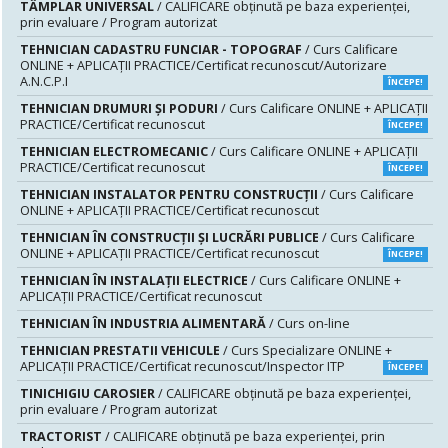
TÂMPLAR UNIVERSAL
/ CALIFICARE obținută pe baza experienței,
prin evaluare / Program autorizat
TEHNICIAN CADASTRU FUNCIAR - TOPOGRAF
/ Curs Calificare
ONLINE + APLICAȚII PRACTICE/Certificat recunoscut/Autorizare
A.N.C.P.I
ÎNCEPE!
TEHNICIAN DRUMURI ŞI PODURI
/ Curs Calificare ONLINE + APLICAȚII
PRACTICE/Certificat recunoscut
ÎNCEPE!
TEHNICIAN ELECTROMECANIC
/ Curs Calificare ONLINE + APLICAȚII
PRACTICE/Certificat recunoscut
ÎNCEPE!
TEHNICIAN INSTALATOR PENTRU CONSTRUCŢII
/ Curs Calificare
ONLINE + APLICAȚII PRACTICE/Certificat recunoscut
TEHNICIAN ÎN CONSTRUCŢII ŞI LUCRĂRI PUBLICE
/ Curs Calificare
ONLINE + APLICAȚII PRACTICE/Certificat recunoscut
ÎNCEPE!
TEHNICIAN ÎN INSTALAŢII ELECTRICE
/ Curs Calificare ONLINE +
APLICAȚII PRACTICE/Certificat recunoscut
TEHNICIAN ÎN INDUSTRIA ALIMENTARĂ
/ Curs on-line
TEHNICIAN PRESTATII VEHICULE
/ Curs Specializare ONLINE +
APLICAȚII PRACTICE/Certificat recunoscut/Inspector ITP
ÎNCEPE!
TINICHIGIU CAROSIER
/ CALIFICARE obținută pe baza experienței,
prin evaluare / Program autorizat
TRACTORIST
/ CALIFICARE obținută pe baza experienței, prin