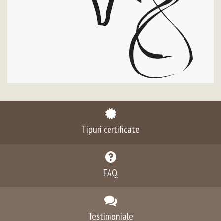
Tipuri certificate
FAQ
Testimoniale